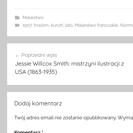
Malarstwo
1907
,
fowizm
,
kurort
,
lato
,
Malarstwo francuskie
,
Norma
Nawigacja
Poprzedni wpis
wpisu
Jessie Willcox Smith: mistrzyni ilustracji z
USA (1863-1935)
Dodaj komentarz
Twój adres email nie zostanie opublikowany.
Wymag
Komentarz
*