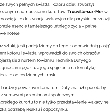
ł ze swych pełnych światła i koloru dzieł, stworzył
m złożonym nadmorskiemu kurortowi
Trouville-sur-Mer
w
nością jako destynacja wakacyjna dla paryskiej burżuazji
razie esencję tamtejszego letniego życia – pełne
owe hotele.
z sztuki, jeśli podejdziemy do tego z odpowiednią pasją”
em koloru i światła, wprowadził do swoich obrazów
kojarzą się z nurtem fowizmu. Technika Dufy’ego
ągnięciami pędzla, a jego spojrzenie na tematykę
ieczkę od codziennych trosk.
ku bardziej poważnym tematom, Dufy znalazł sposób, by
cą z surowymi przemianami społecznymi i
rskiego kurortu to nie tylko przedstawienie wakacyjnej
zką potrzebą relaksu i odpoczynku.