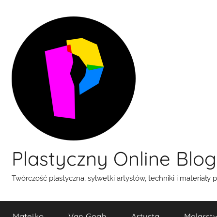
Przejdź
do
treści
Plastyczny Online Blog
Twórczość plastyczna, sylwetki artystów, techniki i materiały 
Matejko
Van Gogh
Artysta
Malarst