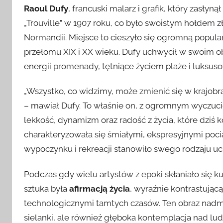
Raoul Dufy
, francuski malarz i grafik, który zasłyną
„Trouville” w 1907 roku, co było swoistym hołde
Normandii. Miejsce to cieszyło się ogromną popular
przełomu XIX i XX wieku. Dufy uchwycił w swoim ob
energii promenady, tętniące życiem plaże i luksus
„Wszystko, co widzimy, może zmienić się w krajobra
– mawiał Dufy. To właśnie on, z ogromnym wyczuci
lekkość, dynamizm oraz radość z życia, które dziś 
charakteryzowała się śmiałymi, ekspresyjnymi poci
wypoczynku i rekreacji stanowiło swego rodzaju uc
Podczas gdy wielu artystów z epoki skłaniało się 
sztuka była
afirmacją życia
, wyraźnie kontrastują
technologicznymi tamtych czasów. Ten obraz nadmo
sielanki, ale również głęboka kontemplacja nad lud