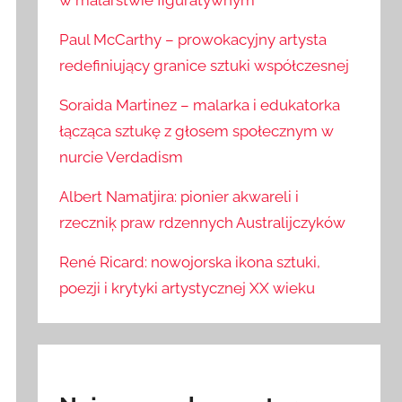
w malarstwie figuratywnym
Paul McCarthy – prowokacyjny artysta
redefiniujący granice sztuki współczesnej
Soraida Martinez – malarka i edukatorka
łącząca sztukę z głosem społecznym w
nurcie Verdadism
Albert Namatjira: pionier akwareli i
rzeczniķ praw rdzennych Australijczyków
René Ricard: nowojorska ikona sztuki,
poezji i krytyki artystycznej XX wieku