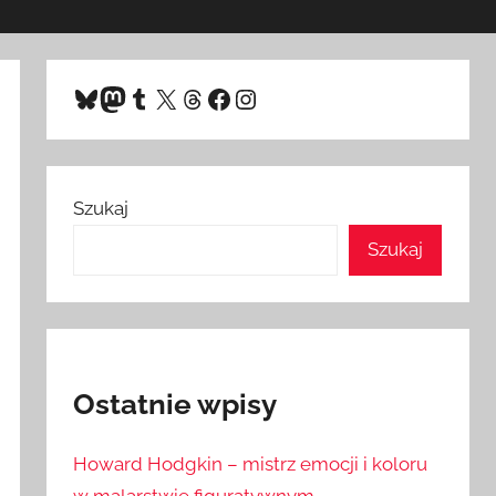
Bluesky
Mastodon
Tumblr
X
Threads
Facebook
Instagram
Szukaj
Szukaj
Ostatnie wpisy
Howard Hodgkin – mistrz emocji i koloru