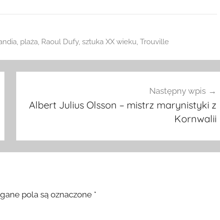
ndia
,
plaża
,
Raoul Dufy
,
sztuka XX wieku
,
Trouville
Następny wpis
Albert Julius Olsson – mistrz marynistyki z
Kornwalii
ane pola są oznaczone
*