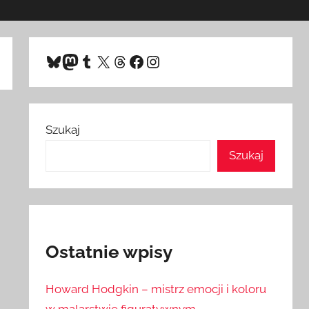
Bluesky
Mastodon
Tumblr
X
Threads
Facebook
Instagram
Szukaj
Szukaj
Ostatnie wpisy
Howard Hodgkin – mistrz emocji i koloru