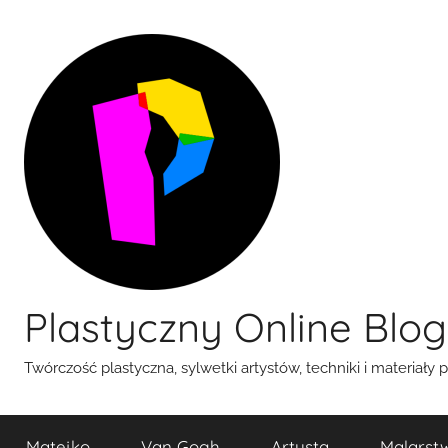
Przejdź
do
treści
Plastyczny Online Blog
Twórczość plastyczna, sylwetki artystów, techniki i materiały 
Matejko
Van Gogh
Artysta
Malarst