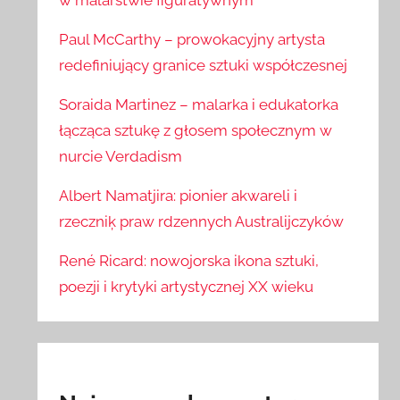
w malarstwie figuratywnym
Paul McCarthy – prowokacyjny artysta
redefiniujący granice sztuki współczesnej
Soraida Martinez – malarka i edukatorka
łącząca sztukę z głosem społecznym w
nurcie Verdadism
Albert Namatjira: pionier akwareli i
rzeczniķ praw rdzennych Australijczyków
René Ricard: nowojorska ikona sztuki,
poezji i krytyki artystycznej XX wieku