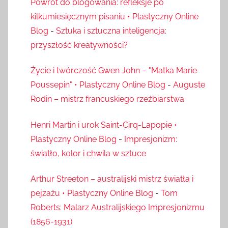
Powrót do blogowania: refleksje po
kilkumiesięcznym pisaniu • Plastyczny Online
Blog
-
Sztuka i sztuczna inteligencja:
przyszłość kreatywności?
Życie i twórczość Gwen John – "Matka Marie
Poussepin" • Plastyczny Online Blog
-
Auguste
Rodin – mistrz francuskiego rzeźbiarstwa
Henri Martin i urok Saint-Cirq-Lapopie •
Plastyczny Online Blog
-
Impresjonizm:
światło, kolor i chwila w sztuce
Arthur Streeton – australijski mistrz światła i
pejzażu • Plastyczny Online Blog
-
Tom
Roberts: Malarz Australijskiego Impresjonizmu
(1856-1931)