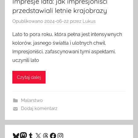
Impresje lata: jak impresjoniści
przedstawiali letnie krajobrazy
Opublikowano
2024-06-22
przez
Lukus
Lato to pora roku, która pełna jest intensywnych
kolorów, jasnego światła i ulotnych chwil.
Impresjoniści, zafascynowani tymi aspektami,
uczynili lato
Czytaj dalej
Malarstwo
Dodaj komentarz
Bluesky
Mastodon
Tumblr
X
Threads
Facebook
Instagram