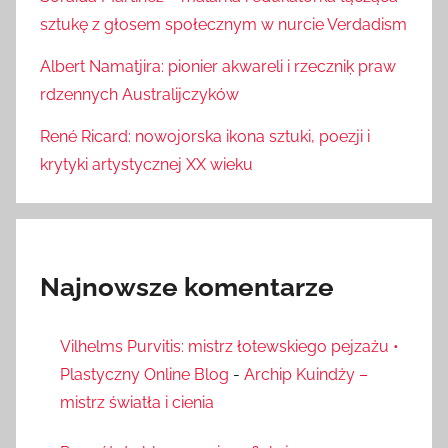
sztukę z głosem społecznym w nurcie Verdadism
Albert Namatjira: pionier akwareli i rzeczniķ praw
rdzennych Australijczyków
René Ricard: nowojorska ikona sztuki, poezji i
krytyki artystycznej XX wieku
Najnowsze komentarze
Vilhelms Purvitis: mistrz łotewskiego pejzażu •
Plastyczny Online Blog
-
Archip Kuindży –
mistrz światła i cienia