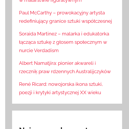
w malarstwie figuratywnym
Paul McCarthy – prowokacyjny artysta
redefiniujący granice sztuki współczesnej
Soraida Martinez – malarka i edukatorka
łącząca sztukę z głosem społecznym w
nurcie Verdadism
Albert Namatjira: pionier akwareli i
rzeczniķ praw rdzennych Australijczyków
René Ricard: nowojorska ikona sztuki,
poezji i krytyki artystycznej XX wieku