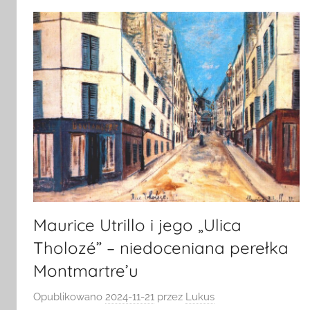
Maurice Utrillo i jego „Ulica
Tholozé” – niedoceniana perełka
Montmartre’u
Opublikowano
2024-11-21
przez
Lukus