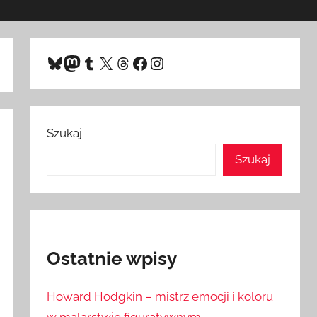
Bluesky
Mastodon
Tumblr
X
Threads
Facebook
Instagram
Szukaj
Szukaj
Ostatnie wpisy
Howard Hodgkin – mistrz emocji i koloru