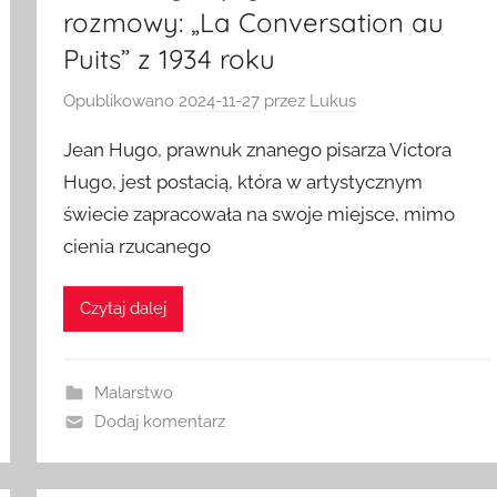
rozmowy: „La Conversation au
Puits” z 1934 roku
Opublikowano
2024-11-27
przez
Lukus
Jean Hugo, prawnuk znanego pisarza Victora
Hugo, jest postacią, która w artystycznym
świecie zapracowała na swoje miejsce, mimo
cienia rzucanego
Czytaj dalej
Malarstwo
Dodaj komentarz