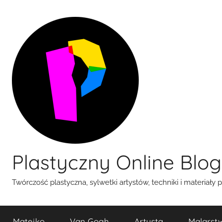
Przejdź
do
treści
Plastyczny Online Blog
Twórczość plastyczna, sylwetki artystów, techniki i materiały 
Matejko
Van Gogh
Artysta
Malarst