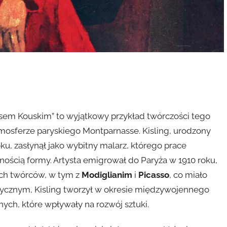
m
 psem Kouskim” to wyjątkowy przykład twórczości tego
atmosferze paryskiego Montparnasse. Kisling, urodzony
ku, zasłynął jako wybitny malarz, którego prace
tnością formy. Artysta emigrował do Paryża w 1910 roku,
ch twórców, w tym z
Modiglianim
i
Picasso
, co miało
orycznym, Kisling tworzył w okresie międzywojennego
ych, które wpływały na rozwój sztuki.