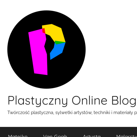
Przejdź
do
treści
Plastyczny Online Blog
Twórczość plastyczna, sylwetki artystów, techniki i materiały 
Matejko
Van Gogh
Artysta
Malarst