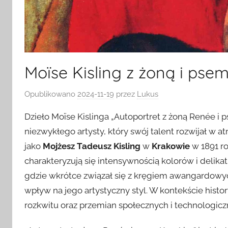
Moïse Kisling z żoną i pse
Opublikowano
2024-11-19
przez
Lukus
Dzieło Moïse Kislinga „Autoportret z żoną Renée i
niezwykłego artysty, który swój talent rozwijał w 
jako
Mojżesz Tadeusz Kisling
w
Krakowie
w 1891 ro
charakteryzują się intensywnością kolorów i delika
gdzie wkrótce związał się z kręgiem awangardowy
wpływ na jego artystyczny styl. W kontekście hist
rozkwitu oraz przemian społecznych i technologiczn