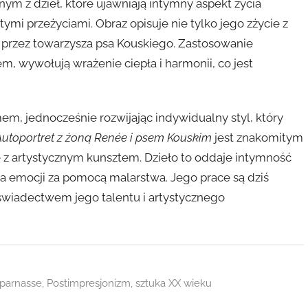
nym z dzieł, które ujawniają intymny aspekt życia
stymi przeżyciami. Obraz opisuje nie tylko jego zżycie z
ą przez towarzysza psa Kouskiego. Zastosowanie
m, wywołują wrażenie ciepła i harmonii, co jest
em, jednocześnie rozwijając indywidualny styl, który
Autoportret z żoną Renée i psem Kouskim
jest znakomitym
ste z artystycznym kunsztem. Dzieło to oddaje intymność
nia emocji za pomocą malarstwa. Jego prace są dziś
 świadectwem jego talentu i artystycznego
parnasse
,
Postimpresjonizm
,
sztuka XX wieku