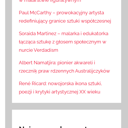
w malarstwie figuratywnym
Paul McCarthy – prowokacyjny artysta
redefiniujący granice sztuki współczesnej
Soraida Martinez – malarka i edukatorka
łącząca sztukę z głosem społecznym w
nurcie Verdadism
Albert Namatjira: pionier akwareli i
rzeczniķ praw rdzennych Australijczyków
René Ricard: nowojorska ikona sztuki,
poezji i krytyki artystycznej XX wieku