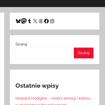
Bluesky
Mastodon
Tumblr
X
Threads
Facebook
Instagram
Szukaj
Szukaj
Ostatnie wpisy
Howard Hodgkin – mistrz emocji i koloru