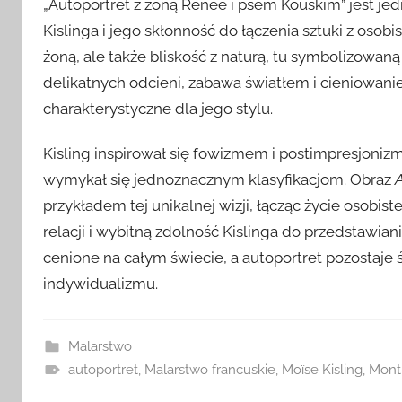
„Autoportret z żoną Renée i psem Kouskim” jest jed
Kislinga i jego skłonność do łączenia sztuki z osobi
żoną, ale także bliskość z naturą, tu symbolizowan
delikatnych odcieni, zabawa światłem i cieniowanie
charakterystyczne dla jego stylu.
Kisling inspirował się fowizmem i postimpresjonizm
wymykał się jednoznacznym klasyfikacjom. Obraz
przykładem tej unikalnej wizji, łącząc życie osobi
relacji i wybitną zdolność Kislinga do przedstawia
cenione na całym świecie, a autoportret pozostaje
indywidualizmu.
Malarstwo
autoportret
,
Malarstwo francuskie
,
Moïse Kisling
,
Mont