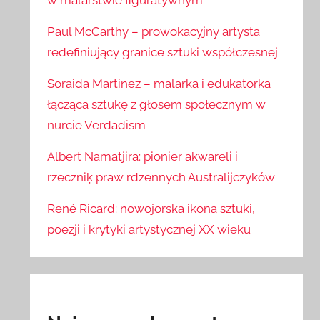
w malarstwie figuratywnym
Paul McCarthy – prowokacyjny artysta
redefiniujący granice sztuki współczesnej
Soraida Martinez – malarka i edukatorka
łącząca sztukę z głosem społecznym w
nurcie Verdadism
Albert Namatjira: pionier akwareli i
rzeczniķ praw rdzennych Australijczyków
René Ricard: nowojorska ikona sztuki,
poezji i krytyki artystycznej XX wieku