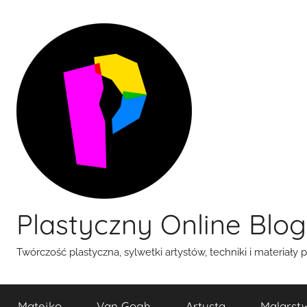
Przejdź
do
treści
Plastyczny Online Blog
Twórczość plastyczna, sylwetki artystów, techniki i materiały 
Matejko
Van Gogh
Artysta
Malarst