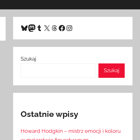
Bluesky
Mastodon
Tumblr
X
Threads
Facebook
Instagram
Szukaj
Szukaj
Ostatnie wpisy
Howard Hodgkin – mistrz emocji i koloru