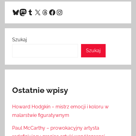
Bluesky
Mastodon
Tumblr
X
Threads
Facebook
Instagram
Szukaj
Szukaj
Ostatnie wpisy
Howard Hodgkin – mistrz emocji i koloru w
malarstwie figuratywnym
Paul McCarthy – prowokacyjny artysta