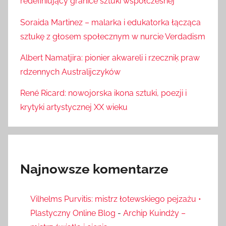
redefiniujący granice sztuki współczesnej
Soraida Martinez – malarka i edukatorka łącząca
sztukę z głosem społecznym w nurcie Verdadism
Albert Namatjira: pionier akwareli i rzeczniķ praw
rdzennych Australijczyków
René Ricard: nowojorska ikona sztuki, poezji i
krytyki artystycznej XX wieku
Najnowsze komentarze
Vilhelms Purvitis: mistrz łotewskiego pejzażu •
Plastyczny Online Blog
-
Archip Kuindży –