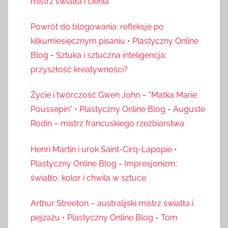
mistrz światła i cienia
Powrót do blogowania: refleksje po
kilkumiesięcznym pisaniu • Plastyczny Online
Blog
-
Sztuka i sztuczna inteligencja:
przyszłość kreatywności?
Życie i twórczość Gwen John – "Matka Marie
Poussepin" • Plastyczny Online Blog
-
Auguste
Rodin – mistrz francuskiego rzeźbiarstwa
Henri Martin i urok Saint-Cirq-Lapopie •
Plastyczny Online Blog
-
Impresjonizm:
światło, kolor i chwila w sztuce
Arthur Streeton – australijski mistrz światła i
pejzażu • Plastyczny Online Blog
-
Tom