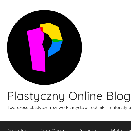
Przejdź
do
treści
Plastyczny Online Blog
Twórczość plastyczna, sylwetki artystów, techniki i materiały 
Matejko
Van Gogh
Artysta
Malarst