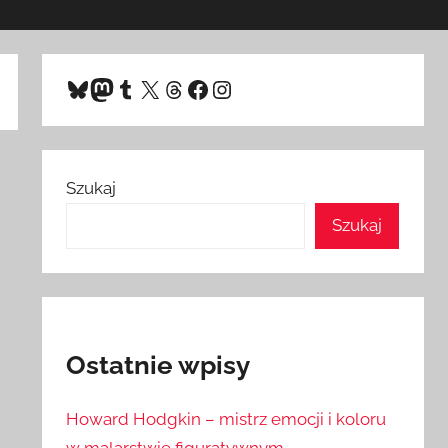
Bluesky
Mastodon
Tumblr
X
Threads
Facebook
Instagram
Szukaj
Szukaj
Ostatnie wpisy
Howard Hodgkin – mistrz emocji i koloru