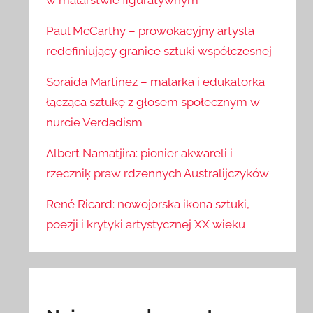
w malarstwie figuratywnym
Paul McCarthy – prowokacyjny artysta
redefiniujący granice sztuki współczesnej
Soraida Martinez – malarka i edukatorka
łącząca sztukę z głosem społecznym w
nurcie Verdadism
Albert Namatjira: pionier akwareli i
rzeczniķ praw rdzennych Australijczyków
René Ricard: nowojorska ikona sztuki,
poezji i krytyki artystycznej XX wieku