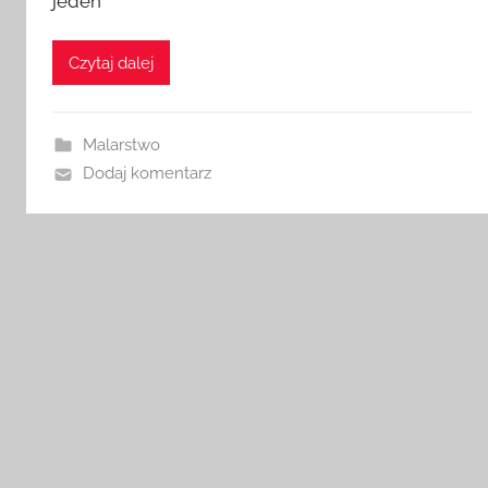
jeden
Czytaj dalej
Malarstwo
Dodaj komentarz