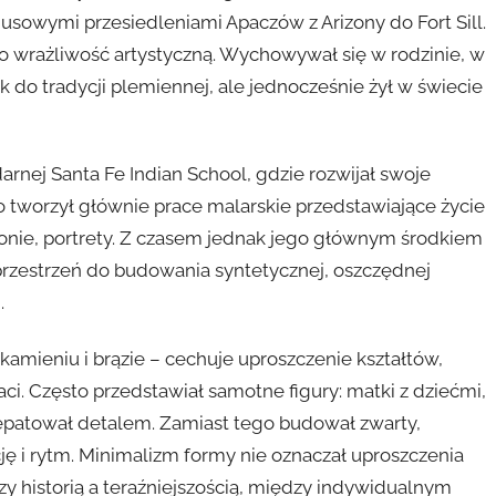
musowymi przesiedleniami Apaczów z Arizony do Fort Sill.
o wrażliwość artystyczną. Wychowywał się w rodzinie, w
 do tradycji plemiennej, ale jednocześnie żył w świecie
nej Santa Fe Indian School, gdzie rozwijał swoje
tworzył głównie prace malarskie przedstawiające życie
onie, portrety. Z czasem jednak jego głównym środkiem
ł przestrzeń do budowania syntetycznej, oszczędnej
.
amieniu i brązie – cechuje uproszczenie kształtów,
ci. Często przedstawiał samotne figury: matki z dziećmi,
epatował detalem. Zamiast tego budował zwarty,
ję i rytm. Minimalizm formy nie oznaczał uproszczenia
y historią a teraźniejszością, między indywidualnym