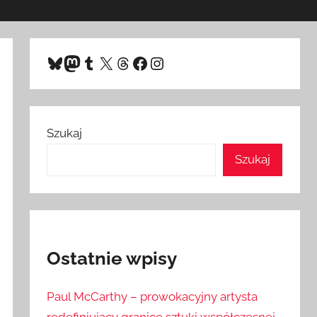
Bluesky
Mastodon
Tumblr
X
Threads
Facebook
Instagram
Szukaj
Szukaj
Ostatnie wpisy
Paul McCarthy – prowokacyjny artysta