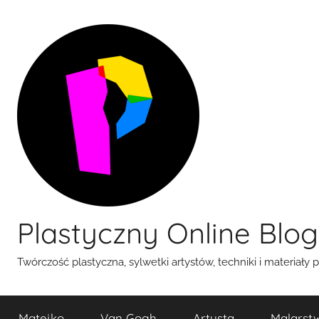
Przejdź
do
treści
Plastyczny Online Blog
Twórczość plastyczna, sylwetki artystów, techniki i materiały 
Matejko
Van Gogh
Artysta
Malarst