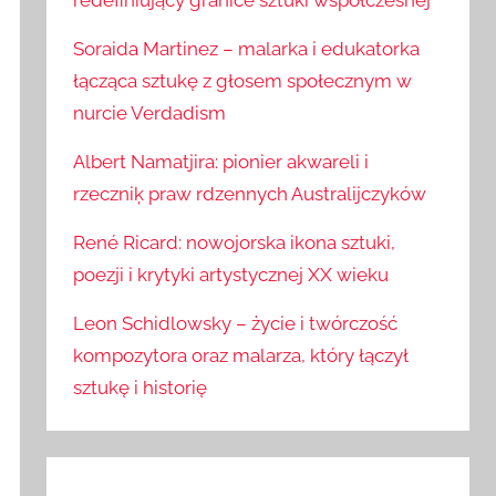
redefiniujący granice sztuki współczesnej
Soraida Martinez – malarka i edukatorka
łącząca sztukę z głosem społecznym w
nurcie Verdadism
Albert Namatjira: pionier akwareli i
rzeczniķ praw rdzennych Australijczyków
René Ricard: nowojorska ikona sztuki,
poezji i krytyki artystycznej XX wieku
Leon Schidlowsky – życie i twórczość
kompozytora oraz malarza, który łączył
sztukę i historię