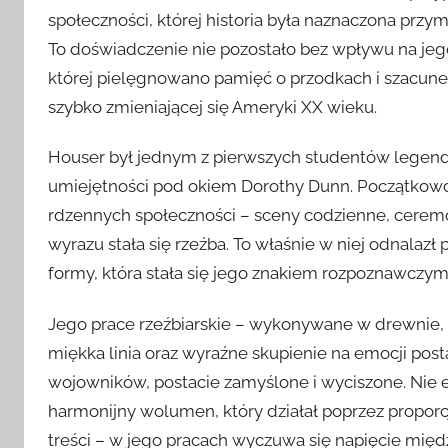
społeczności, której historia była naznaczona przy
To doświadczenie nie pozostało bez wpływu na jeg
której pielęgnowano pamięć o przodkach i szacunek
szybko zmieniającej się Ameryki XX wieku.
Houser był jednym z pierwszych studentów legendar
umiejętności pod okiem Dorothy Dunn. Początkowo 
rdzennych społeczności – sceny codzienne, cerem
wyrazu stała się rzeźba. To właśnie w niej odnalaz
formy, która stała się jego znakiem rozpoznawczym
Jego prace rzeźbiarskie – wykonywane w drewnie, k
miękka linia oraz wyraźne skupienie na emocji posta
wojowników, postacie zamyślone i wyciszone. Nie 
harmonijny wolumen, który działał poprzez proporc
treści – w jego pracach wyczuwa się napięcie międz