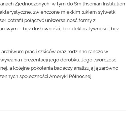
Stanach Zjednoczonych, w tym do Smithsonian Institution
rakterystyczne, zwieńczone miękkim łukiem sylwetki
ser potrafił połączyć uniwersalność formy z
rowym – bez dosłowności, bez deklaratywności, bez
e archiwum prac i szkiców oraz rodzinne ranczo w
ywania i prezentacji jego dorobku. Jego twórczość
nej, a kolejne pokolenia badaczy analizują ją zarówno
rdzennych społeczności Ameryki Północnej.