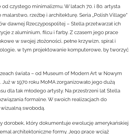
 od czystego minimalizmu. W latach 70. i 80. artysta
malarstwo, rzeźbę i architekturę. Seria „Polish Village”
w dawnej Rzeczypospolitej – Stella przetwarzał ich
 z aluminium, filcu i farby. Z czasem jego prace
okowe w swojej złożoności, pełne krzywizn, spiral i
ologie, w tym projektowanie komputerowe, by tworzyć
uzeach świata – od Museum of Modern Art w Nowym
ej. Już w 1970 roku MoMA zorganizowało jego dużą
 dla tak młodego artysty. Na przestrzeni lat Stella
ozwiązania formalne. W swoich realizacjach do
 z wizualną swobodą.
ny dorobek, który dokumentuje ewolucję amerykańskiej
emal architektoniczne formy. Jego prace wciąż