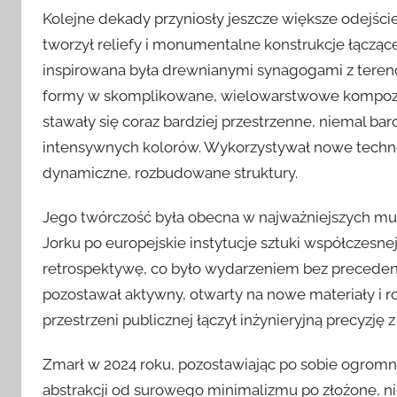
Kolejne dekady przyniosły jeszcze większe odejście
tworzył reliefy i monumentalne konstrukcje łączące 
inspirowana była drewnianymi synagogami z terenó
formy w skomplikowane, wielowarstwowe kompozycje
stawały się coraz bardziej przestrzenne, niemal bar
intensywnych kolorów. Wykorzystywał nowe techn
dynamiczne, rozbudowane struktury.
Jego twórczość była obecna w najważniejszych m
Jorku po europejskie instytucje sztuki współczesn
retrospektywę, co było wydarzeniem bez precedensu
pozostawał aktywny, otwarty na nowe materiały i r
przestrzeni publicznej łączył inżynieryjną precyzję
Zmarł w 2024 roku, pozostawiając po sobie ogrom
abstrakcji od surowego minimalizmu po złożone, ni