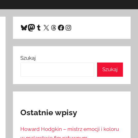
Bluesky
Mastodon
Tumblr
X
Threads
Facebook
Instagram
Szukaj
Szukaj
Ostatnie wpisy
Howard Hodgkin – mistrz emocji i koloru