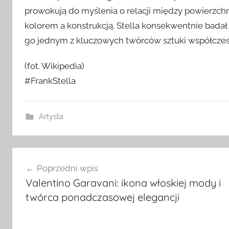
prowokują do myślenia o relacji między powierzch
kolorem a konstrukcją. Stella konsekwentnie badał
go jednym z kluczowych twórców sztuki współczes
(fot. Wikipedia)
#FrankStella
Artysta
Nawigacja
Poprzedni wpis
wpisu
Valentino Garavani: ikona włoskiej mody i
twórca ponadczasowej elegancji