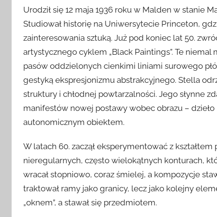
Urodził się 12 maja 1936 roku w Malden w stanie Ma
Studiował historię na Uniwersytecie Princeton, gdz
zainteresowania sztuką. Już pod koniec lat 50. zwr
artystycznego cyklem „Black Paintings”. Te niema
pasów oddzielonych cienkimi liniami surowego pł
gestyką ekspresjonizmu abstrakcyjnego. Stella odr
struktury i chłodnej powtarzalności. Jego słynne zd
manifestów nowej postawy wobec obrazu – dzieło n
autonomicznym obiektem.
W latach 60. zaczął eksperymentować z kształtem 
nieregularnych, często wielokątnych konturach, kt
wracał stopniowo, coraz śmielej, a kompozycje stawa
traktował ramy jako granicy, lecz jako kolejny ele
„oknem”, a stawał się przedmiotem.