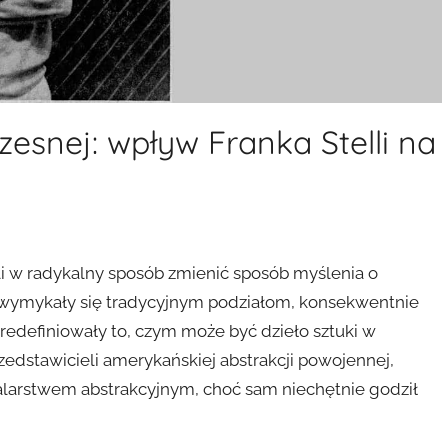
esnej: wpływ Franka Stelli na
fili w radykalny sposób zmienić sposób myślenia o
ce wymykały się tradycyjnym podziałom, konsekwentnie
redefiniowały to, czym może być dzieło sztuki w
rzedstawicieli amerykańskiej abstrakcji powojennej,
alarstwem abstrakcyjnym, choć sam niechętnie godził