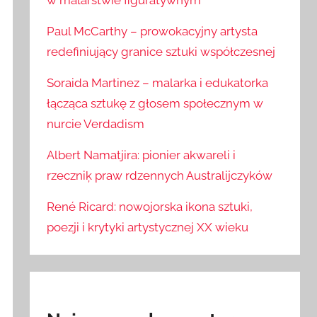
w malarstwie figuratywnym
Paul McCarthy – prowokacyjny artysta
redefiniujący granice sztuki współczesnej
Soraida Martinez – malarka i edukatorka
łącząca sztukę z głosem społecznym w
nurcie Verdadism
Albert Namatjira: pionier akwareli i
rzeczniķ praw rdzennych Australijczyków
René Ricard: nowojorska ikona sztuki,
poezji i krytyki artystycznej XX wieku