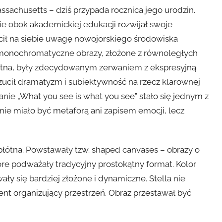
ssachusetts – dziś przypada rocznica jego urodzin.
ie obok akademickiej edukacji rozwijał swoje
ócił na siebie uwagę nowojorskiego środowiska
l monochromatyczne obrazy, złożone z równoległych
ótna, były zdecydowanym zerwaniem z ekspresyjną
zucił dramatyzm i subiektywność na rzecz klarownej
anie „What you see is what you see” stało się jednym z
ie miało być metaforą ani zapisem emocji, lecz
płótna. Powstawały tzw. shaped canvases – obrazy o
óre podważały tradycyjny prostokątny format. Kolor
ły się bardziej złożone i dynamiczne. Stella nie
ment organizujący przestrzeń. Obraz przestawał być