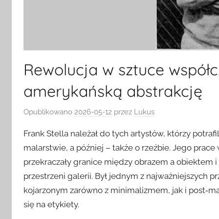
Rewolucja w sztuce współcz
amerykańską abstrakcję
Opublikowano
2026-05-12
przez
Lukus
Frank Stella należał do tych artystów, którzy potra
malarstwie, a później – także o rzeźbie. Jego pra
przekraczały granice między obrazem a obiektem i 
przestrzeni galerii. Był jednym z najważniejszych p
kojarzonym zarówno z minimalizmem, jak i post‑m
się na etykiety.