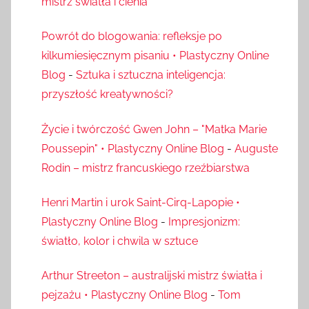
mistrz światła i cienia
Powrót do blogowania: refleksje po
kilkumiesięcznym pisaniu • Plastyczny Online
Blog
-
Sztuka i sztuczna inteligencja:
przyszłość kreatywności?
Życie i twórczość Gwen John – "Matka Marie
Poussepin" • Plastyczny Online Blog
-
Auguste
Rodin – mistrz francuskiego rzeźbiarstwa
Henri Martin i urok Saint-Cirq-Lapopie •
Plastyczny Online Blog
-
Impresjonizm:
światło, kolor i chwila w sztuce
Arthur Streeton – australijski mistrz światła i
pejzażu • Plastyczny Online Blog
-
Tom