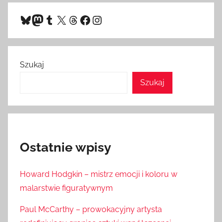
Bluesky
Mastodon
Tumblr
X
Threads
Facebook
Instagram
Szukaj
Szukaj
Ostatnie wpisy
Howard Hodgkin – mistrz emocji i koloru w
malarstwie figuratywnym
Paul McCarthy – prowokacyjny artysta