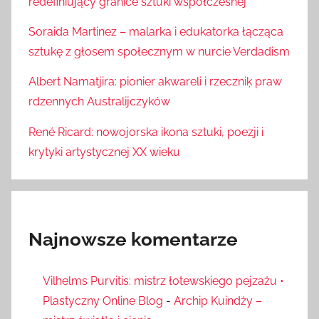
redefiniujący granice sztuki współczesnej
Soraida Martinez – malarka i edukatorka łącząca
sztukę z głosem społecznym w nurcie Verdadism
Albert Namatjira: pionier akwareli i rzeczniķ praw
rdzennych Australijczyków
René Ricard: nowojorska ikona sztuki, poezji i
krytyki artystycznej XX wieku
Najnowsze komentarze
Vilhelms Purvitis: mistrz łotewskiego pejzażu •
Plastyczny Online Blog
-
Archip Kuindży –