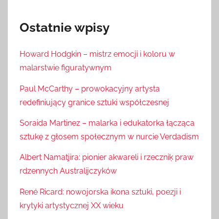
Ostatnie wpisy
Howard Hodgkin – mistrz emocji i koloru w
malarstwie figuratywnym
Paul McCarthy – prowokacyjny artysta
redefiniujący granice sztuki współczesnej
Soraida Martinez – malarka i edukatorka łącząca
sztukę z głosem społecznym w nurcie Verdadism
Albert Namatjira: pionier akwareli i rzeczniķ praw
rdzennych Australijczyków
René Ricard: nowojorska ikona sztuki, poezji i
krytyki artystycznej XX wieku