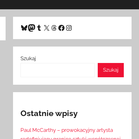
Bluesky
Mastodon
Tumblr
X
Threads
Facebook
Instagram
Szukaj
Szukaj
Ostatnie wpisy
Paul McCarthy – prowokacyjny artysta