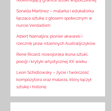
redefiniujący granice sztuki współczesnej
Soraida Martinez – malarka i edukatorka
łącząca sztukę z głosem społecznym w
nurcie Verdadism
Albert Namatjira: pionier akwareli i
rzeczniķ praw rdzennych Australijczyków
René Ricard: nowojorska ikona sztuki,
poezji i krytyki artystycznej XX wieku
Leon Schidlowsky – życie i twórczość
kompozytora oraz malarza, który łączył
sztukę i historię