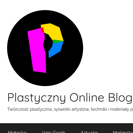
Przejdź
do
treści
Plastyczny Online Blog
Twórczość plastyczna, sylwetki artystów, techniki i materiały 
Matejko
Van Gogh
Artysta
Malarst