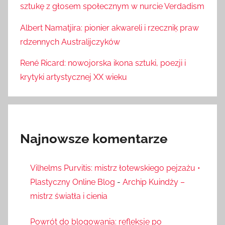
sztukę z głosem społecznym w nurcie Verdadism
Albert Namatjira: pionier akwareli i rzeczniķ praw
rdzennych Australijczyków
René Ricard: nowojorska ikona sztuki, poezji i
krytyki artystycznej XX wieku
Najnowsze komentarze
Vilhelms Purvitis: mistrz łotewskiego pejzażu •
Plastyczny Online Blog
-
Archip Kuindży –
mistrz światła i cienia
Powrót do blogowania: refleksje po