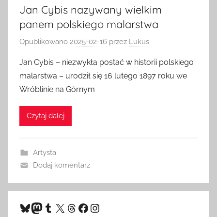
Jan Cybis nazywany wielkim
panem polskiego malarstwa
Opublikowano
2025-02-16
przez
Lukus
Jan Cybis – niezwykła postać w historii polskiego
malarstwa – urodził się 16 lutego 1897 roku we
Wróblinie na Górnym
Czytaj dalej
Artysta
Dodaj komentarz
Bluesky
Mastodon
Tumblr
X
Threads
Facebook
Instagram