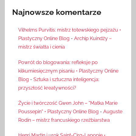
Najnowsze komentarze
Vilhelms Purvitis: mistrz łotewskiego pejzażu •
Plastyczny Online Blog
-
Archip Kuindży –
mistrz światła i cienia
Powrót do blogowania: refleksje po
kilkumiesięcznym pisaniu • Plastyczny Online
Blog
-
Sztuka i sztuczna inteligencja:
przyszłość kreatywności?
Życie i twórczość Gwen John – "Matka Marie
Poussepin" • Plastyczny Online Blog
-
Auguste
Rodin – mistrz francuskiego rzeźbiarstwa
Henri Martin i urok Saint-Cirq-Lapopie •