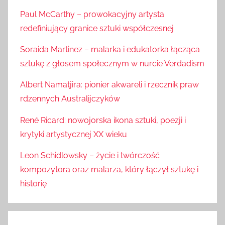
Paul McCarthy – prowokacyjny artysta
redefiniujący granice sztuki współczesnej
Soraida Martinez – malarka i edukatorka łącząca
sztukę z głosem społecznym w nurcie Verdadism
Albert Namatjira: pionier akwareli i rzeczniķ praw
rdzennych Australijczyków
René Ricard: nowojorska ikona sztuki, poezji i
krytyki artystycznej XX wieku
Leon Schidlowsky – życie i twórczość
kompozytora oraz malarza, który łączył sztukę i
historię