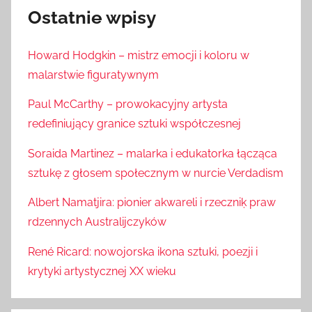
Ostatnie wpisy
Howard Hodgkin – mistrz emocji i koloru w
malarstwie figuratywnym
Paul McCarthy – prowokacyjny artysta
redefiniujący granice sztuki współczesnej
Soraida Martinez – malarka i edukatorka łącząca
sztukę z głosem społecznym w nurcie Verdadism
Albert Namatjira: pionier akwareli i rzeczniķ praw
rdzennych Australijczyków
René Ricard: nowojorska ikona sztuki, poezji i
krytyki artystycznej XX wieku