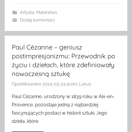
Artysta
,
Malarstwo
Dodaj komentarz
Paul Cézanne – geniusz
postimpresjonizmu: Przewodnik po
życiu i dziełach, które zdefiniowały
nowoczesną sztukę
Opublikowano
2024-03-24
przez
Lukus
Paul Cézanne, urodzony w 1839 roku w Aix-en-
Provence, pozostaje jedną z najbardziej
fascynujących postaci w historii sztuki. Jego
dzieła, które