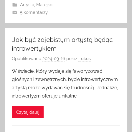
Artysta
,
Matejko
5 komentarzy
Jak być zajebistym artystą będąc
introwertykiem
Opublikowano
2024-03-16
przez
Lukus
W świecie, który wydaje się faworyzować
głośnych i zewnętrznych, bycie introwertycznym
artystą może wydawać się trudnością. Jednakże,
introwertyzm oferuje unikalne
Czytaj dalej