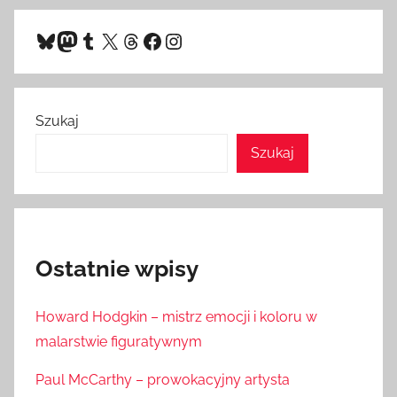
Bluesky
Mastodon
Tumblr
X
Threads
Facebook
Instagram
Szukaj
Szukaj
Ostatnie wpisy
Howard Hodgkin – mistrz emocji i koloru w
malarstwie figuratywnym
Paul McCarthy – prowokacyjny artysta