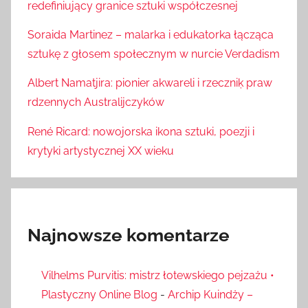
redefiniujący granice sztuki współczesnej
Soraida Martinez – malarka i edukatorka łącząca
sztukę z głosem społecznym w nurcie Verdadism
Albert Namatjira: pionier akwareli i rzeczniķ praw
rdzennych Australijczyków
René Ricard: nowojorska ikona sztuki, poezji i
krytyki artystycznej XX wieku
Najnowsze komentarze
Vilhelms Purvitis: mistrz łotewskiego pejzażu •
Plastyczny Online Blog
-
Archip Kuindży –