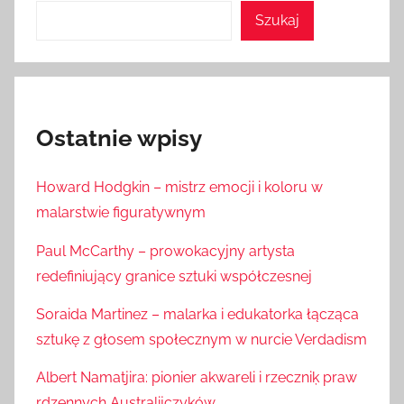
Szukaj
Ostatnie wpisy
Howard Hodgkin – mistrz emocji i koloru w
malarstwie figuratywnym
Paul McCarthy – prowokacyjny artysta
redefiniujący granice sztuki współczesnej
Soraida Martinez – malarka i edukatorka łącząca
sztukę z głosem społecznym w nurcie Verdadism
Albert Namatjira: pionier akwareli i rzeczniķ praw
rdzennych Australijczyków