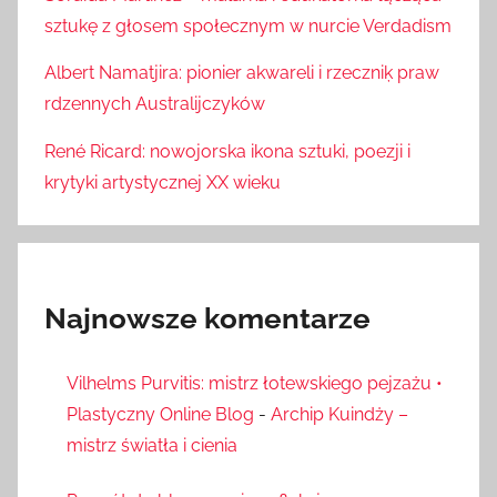
sztukę z głosem społecznym w nurcie Verdadism
Albert Namatjira: pionier akwareli i rzeczniķ praw
rdzennych Australijczyków
René Ricard: nowojorska ikona sztuki, poezji i
krytyki artystycznej XX wieku
Najnowsze komentarze
Vilhelms Purvitis: mistrz łotewskiego pejzażu •
Plastyczny Online Blog
-
Archip Kuindży –
mistrz światła i cienia