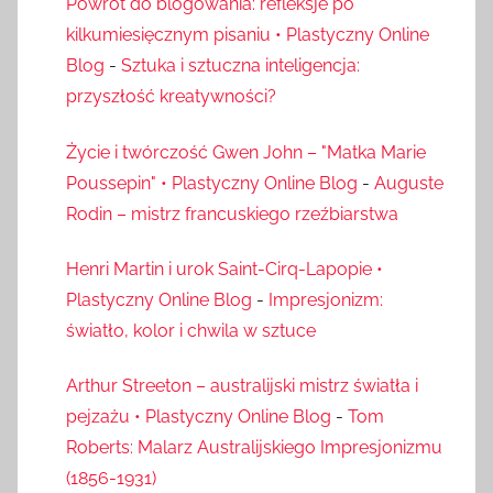
Powrót do blogowania: refleksje po
kilkumiesięcznym pisaniu • Plastyczny Online
Blog
-
Sztuka i sztuczna inteligencja:
przyszłość kreatywności?
Życie i twórczość Gwen John – "Matka Marie
Poussepin" • Plastyczny Online Blog
-
Auguste
Rodin – mistrz francuskiego rzeźbiarstwa
Henri Martin i urok Saint-Cirq-Lapopie •
Plastyczny Online Blog
-
Impresjonizm:
światło, kolor i chwila w sztuce
Arthur Streeton – australijski mistrz światła i
pejzażu • Plastyczny Online Blog
-
Tom
Roberts: Malarz Australijskiego Impresjonizmu
(1856-1931)