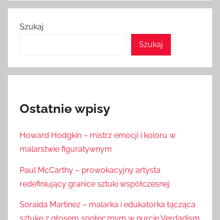
Szukaj
Szukaj
Ostatnie wpisy
Howard Hodgkin – mistrz emocji i koloru w
malarstwie figuratywnym
Paul McCarthy – prowokacyjny artysta
redefiniujący granice sztuki współczesnej
Soraida Martinez – malarka i edukatorka łącząca
sztukę z głosem społecznym w nurcie Verdadism