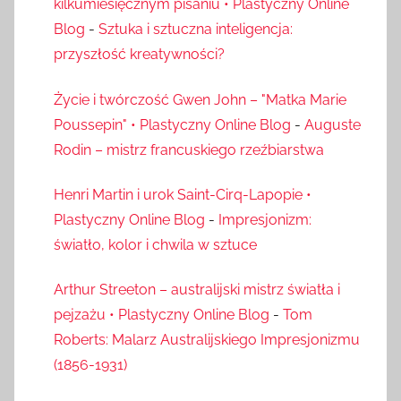
kilkumiesięcznym pisaniu • Plastyczny Online
Blog
-
Sztuka i sztuczna inteligencja:
przyszłość kreatywności?
Życie i twórczość Gwen John – "Matka Marie
Poussepin" • Plastyczny Online Blog
-
Auguste
Rodin – mistrz francuskiego rzeźbiarstwa
Henri Martin i urok Saint-Cirq-Lapopie •
Plastyczny Online Blog
-
Impresjonizm:
światło, kolor i chwila w sztuce
Arthur Streeton – australijski mistrz światła i
pejzażu • Plastyczny Online Blog
-
Tom
Roberts: Malarz Australijskiego Impresjonizmu
(1856-1931)