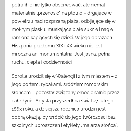
potrafił je nie tylko obserwować, ale niemal
materialnie „przenosić” na płótno – drgające w
powietrzu nad rozgrzaną plażą, odbijające się w
mokrym piasku, muskające białe suknie i nagie
ramiona kąpiących się dzieci. W jego obrazach
Hiszpania przełomu XIX i XX wieku nie jest
mroczna ani monumentalna. Jest jasna, pełna
ruchu, ciepła i codzienności.
Sorolla urodził się w Walencji i z tym miastem – z
jego portem, rybakami, śródziemnomorskim
słońcem – pozostał związany emocjonalnie przez
całe życie. Artysta przyszedł na świat 27 lutego
1863 roku, a dzisiejsza rocznica urodzin jest
dobrą okazją, by wrócić do jego twórczości bez
szkolnych uproszczeń i etykiety „malarza słońca”,