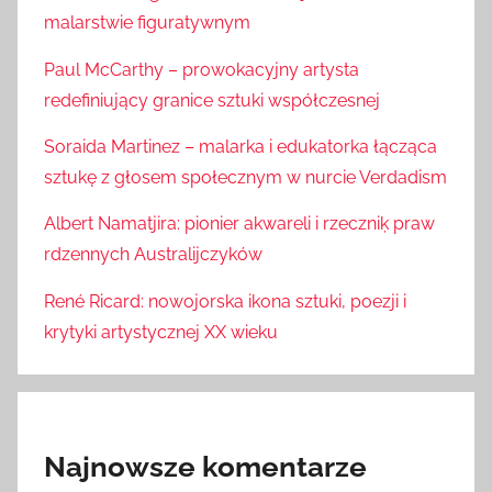
malarstwie figuratywnym
Paul McCarthy – prowokacyjny artysta
redefiniujący granice sztuki współczesnej
Soraida Martinez – malarka i edukatorka łącząca
sztukę z głosem społecznym w nurcie Verdadism
Albert Namatjira: pionier akwareli i rzeczniķ praw
rdzennych Australijczyków
René Ricard: nowojorska ikona sztuki, poezji i
krytyki artystycznej XX wieku
Najnowsze komentarze