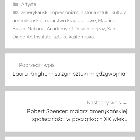
Artysta
amerykański impresjonizm
,
historia sztuki
,
kultura
amerykańska
,
malarstwo krajobrazowe
,
Maurice
Braun
,
National Academy of Design
,
pejzaż
,
San
Diego Art Institute
,
sztuka kalifornijska
Nawigacja
Poprzedni wpis
wpisu
Laura Knight: mistrzyni sztuki międzywojnia
Następny wpis
Robert Spencer: malarz amerykańskiej
społeczności w początkach XX wieku