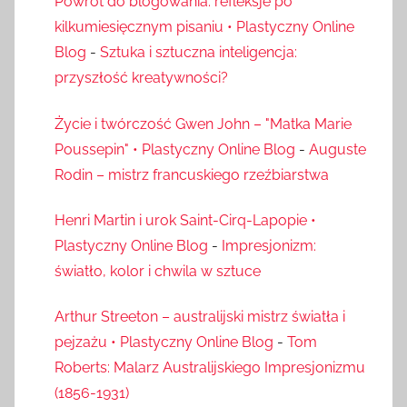
Powrót do blogowania: refleksje po
kilkumiesięcznym pisaniu • Plastyczny Online
Blog
-
Sztuka i sztuczna inteligencja:
przyszłość kreatywności?
Życie i twórczość Gwen John – "Matka Marie
Poussepin" • Plastyczny Online Blog
-
Auguste
Rodin – mistrz francuskiego rzeźbiarstwa
Henri Martin i urok Saint-Cirq-Lapopie •
Plastyczny Online Blog
-
Impresjonizm:
światło, kolor i chwila w sztuce
Arthur Streeton – australijski mistrz światła i
pejzażu • Plastyczny Online Blog
-
Tom
Roberts: Malarz Australijskiego Impresjonizmu
(1856-1931)