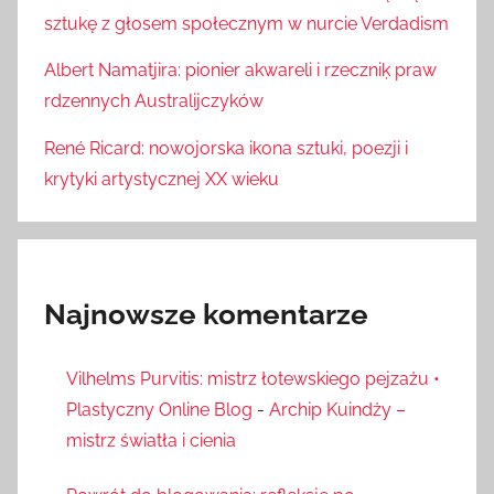
sztukę z głosem społecznym w nurcie Verdadism
Albert Namatjira: pionier akwareli i rzeczniķ praw
rdzennych Australijczyków
René Ricard: nowojorska ikona sztuki, poezji i
krytyki artystycznej XX wieku
Najnowsze komentarze
Vilhelms Purvitis: mistrz łotewskiego pejzażu •
Plastyczny Online Blog
-
Archip Kuindży –
mistrz światła i cienia