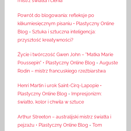
mistrz światła i cienia
Powrót do blogowania: refleksje po
kilkumiesięcznym pisaniu • Plastyczny Online
Blog
-
Sztuka i sztuczna inteligencja:
przyszłość kreatywności?
Życie i twórczość Gwen John – "Matka Marie
Poussepin" • Plastyczny Online Blog
-
Auguste
Rodin – mistrz francuskiego rzeźbiarstwa
Henri Martin i urok Saint-Cirq-Lapopie •
Plastyczny Online Blog
-
Impresjonizm:
światło, kolor i chwila w sztuce
Arthur Streeton – australijski mistrz światła i
pejzażu • Plastyczny Online Blog
-
Tom