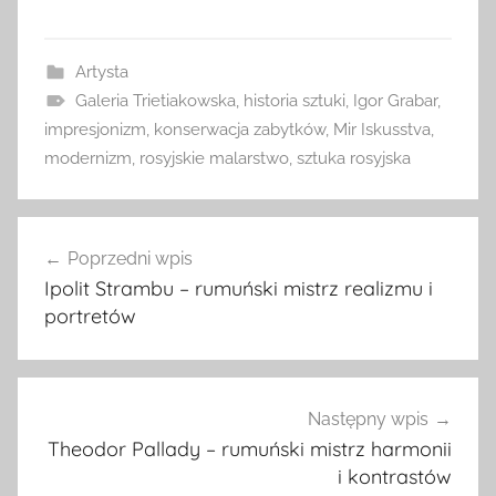
Artysta
Galeria Trietiakowska
,
historia sztuki
,
Igor Grabar
,
impresjonizm
,
konserwacja zabytków
,
Mir Iskusstva
,
modernizm
,
rosyjskie malarstwo
,
sztuka rosyjska
Nawigacja
Poprzedni wpis
wpisu
Ipolit Strambu – rumuński mistrz realizmu i
portretów
Następny wpis
Theodor Pallady – rumuński mistrz harmonii
i kontrastów