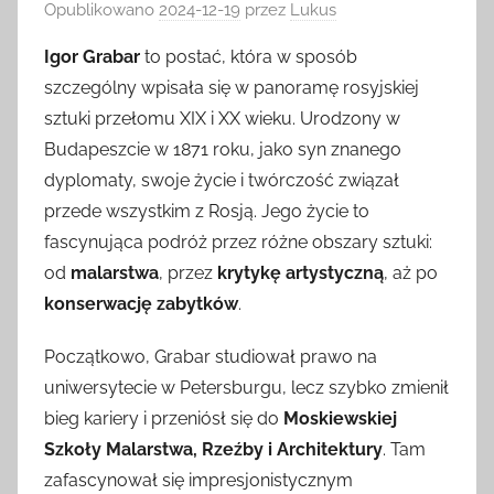
Opublikowano
2024-12-19
przez
Lukus
Igor Grabar
to postać, która w sposób
szczególny wpisała się w panoramę rosyjskiej
sztuki przełomu XIX i XX wieku. Urodzony w
Budapeszcie w 1871 roku, jako syn znanego
dyplomaty, swoje życie i twórczość związał
przede wszystkim z Rosją. Jego życie to
fascynująca podróż przez różne obszary sztuki:
od
malarstwa
, przez
krytykę artystyczną
, aż po
konserwację zabytków
.
Początkowo, Grabar studiował prawo na
uniwersytecie w Petersburgu, lecz szybko zmienił
bieg kariery i przeniósł się do
Moskiewskiej
Szkoły Malarstwa, Rzeźby i Architektury
. Tam
zafascynował się impresjonistycznym