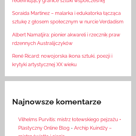
redefiniujący granice sztuki współczesnej
Soraida Martinez – malarka i edukatorka łącząca
sztukę z głosem społecznym w nurcie Verdadism
Albert Namatjira: pionier akwareli i rzeczniķ praw
rdzennych Australijczyków
René Ricard: nowojorska ikona sztuki, poezji i
krytyki artystycznej XX wieku
Najnowsze komentarze
Vilhelms Purvitis: mistrz łotewskiego pejzażu •
Plastyczny Online Blog
-
Archip Kuindży –