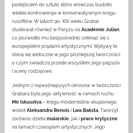
podejściem do sztuki, które wówczas budziło
wielkie kontrowersje w konserwatywnym kręgu
rusofilów. W latach 90. XIX wieku Grabar
studiował również w Paryżu na
Académie Julian
,
co pozwoliło mu bezpośrednio zetknąć się z
europejskimi prądami artystycznymi. Wpływy te
staną się widoczne w jego późniejszej twórczości,
o czym świadczą przede wszystkim jego pejzaże
i sceny rodzajowe.
Jednym z najważniejszych okresów w twórczości
Grabara była jego aktywność w ramach ruchu
Mir Iskusstva
– kręgu modernistów skupionego
wokół
Aleksandra Benois
i
Lwa Baksta
. Tworzył
zarówno dzieła
malarskie
, jak i
prace krytyczne
na łamach czasopism artystycznych. Jego