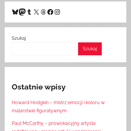
Bluesky
Mastodon
Tumblr
X
Threads
Facebook
Instagram
Szukaj
Szukaj
Ostatnie wpisy
Howard Hodgkin – mistrz emocji i koloru w
malarstwie figuratywnym
Paul McCarthy – prowokacyjny artysta