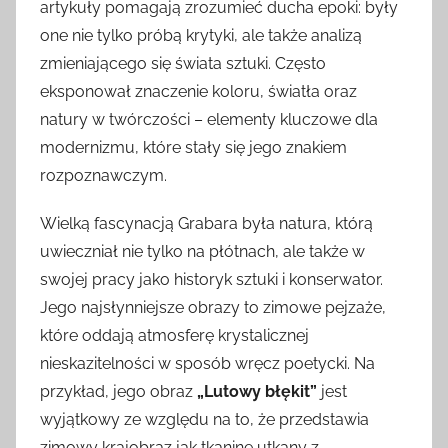
artykuły pomagają zrozumieć ducha epoki: były
one nie tylko próbą krytyki, ale także analizą
zmieniającego się świata sztuki. Często
eksponował znaczenie koloru, światła oraz
natury w twórczości – elementy kluczowe dla
modernizmu, które stały się jego znakiem
rozpoznawczym.
Wielką fascynacją Grabara była natura, którą
uwieczniał nie tylko na płótnach, ale także w
swojej pracy jako historyk sztuki i konserwator.
Jego najsłynniejsze obrazy to zimowe pejzaże,
które oddają atmosferę krystalicznej
nieskazitelności w sposób wręcz poetycki. Na
przykład, jego obraz
„Lutowy błękit”
jest
wyjątkowy ze względu na to, że przedstawia
zimowy krajobraz jak tkaninę utkany z