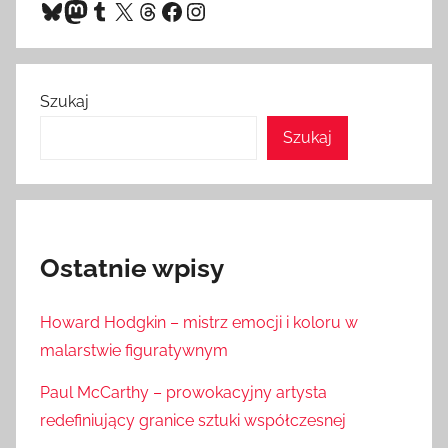
Bluesky
Mastodon
Tumblr
X
Threads
Facebook
Instagram
Szukaj
Szukaj
Ostatnie wpisy
Howard Hodgkin – mistrz emocji i koloru w
malarstwie figuratywnym
Paul McCarthy – prowokacyjny artysta
redefiniujący granice sztuki współczesnej