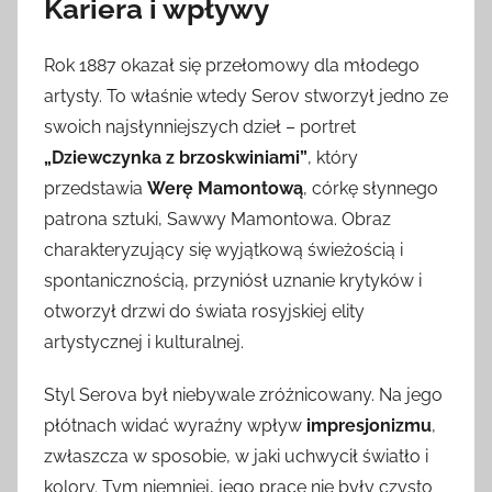
Kariera i wpływy
Rok 1887 okazał się przełomowy dla młodego
artysty. To właśnie wtedy Serov stworzył jedno ze
swoich najsłynniejszych dzieł – portret
„Dziewczynka z brzoskwiniami”
, który
przedstawia
Werę Mamontową
, córkę słynnego
patrona sztuki, Sawwy Mamontowa. Obraz
charakteryzujący się wyjątkową świeżością i
spontanicznością, przyniósł uznanie krytyków i
otworzył drzwi do świata rosyjskiej elity
artystycznej i kulturalnej.
Styl Serova był niebywale zróżnicowany. Na jego
płótnach widać wyraźny wpływ
impresjonizmu
,
zwłaszcza w sposobie, w jaki uchwycił światło i
kolory. Tym niemniej, jego prace nie były czysto