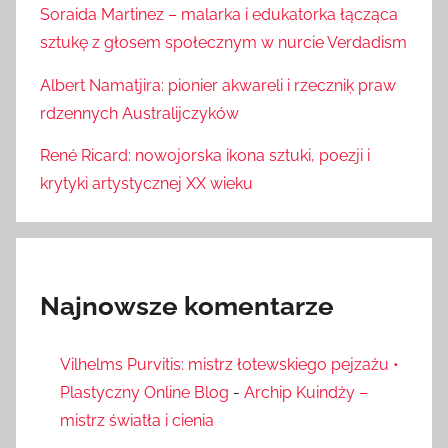
Soraida Martinez – malarka i edukatorka łącząca
sztukę z głosem społecznym w nurcie Verdadism
Albert Namatjira: pionier akwareli i rzeczniķ praw
rdzennych Australijczyków
René Ricard: nowojorska ikona sztuki, poezji i
krytyki artystycznej XX wieku
Najnowsze komentarze
Vilhelms Purvitis: mistrz łotewskiego pejzażu •
Plastyczny Online Blog
-
Archip Kuindży –
mistrz światła i cienia