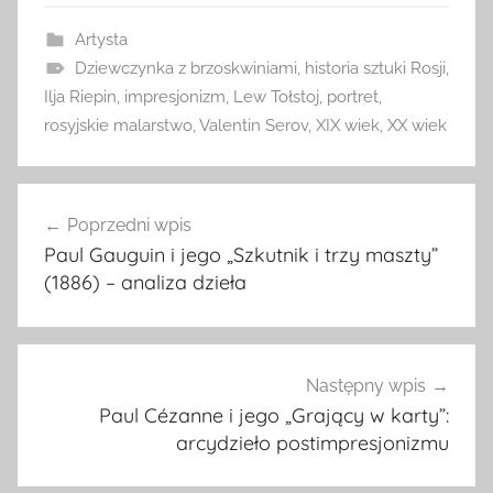
Artysta
Dziewczynka z brzoskwiniami
,
historia sztuki Rosji
,
Ilja Riepin
,
impresjonizm
,
Lew Tołstoj
,
portret
,
rosyjskie malarstwo
,
Valentin Serov
,
XIX wiek
,
XX wiek
Nawigacja
Poprzedni wpis
wpisu
Paul Gauguin i jego „Szkutnik i trzy maszty”
(1886) – analiza dzieła
Następny wpis
Paul Cézanne i jego „Grający w karty”:
arcydzieło postimpresjonizmu