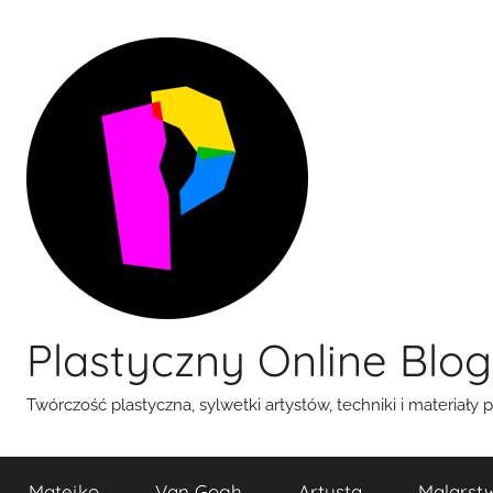
Przejdź
do
treści
Plastyczny Online Blog
Twórczość plastyczna, sylwetki artystów, techniki i materiały 
Matejko
Van Gogh
Artysta
Malarst