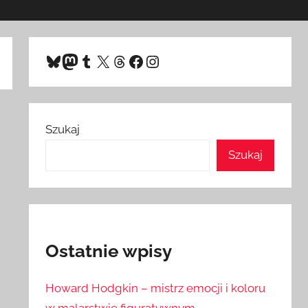
Bluesky
Mastodon
Tumblr
X
Threads
Facebook
Instagram
Szukaj
Szukaj
Ostatnie wpisy
Howard Hodgkin – mistrz emocji i koloru