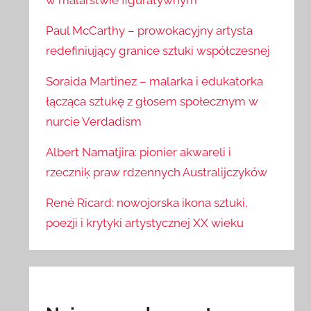
w malarstwie figuratywnym
Paul McCarthy – prowokacyjny artysta
redefiniujący granice sztuki współczesnej
Soraida Martinez – malarka i edukatorka
łącząca sztukę z głosem społecznym w
nurcie Verdadism
Albert Namatjira: pionier akwareli i
rzeczniķ praw rdzennych Australijczyków
René Ricard: nowojorska ikona sztuki,
poezji i krytyki artystycznej XX wieku