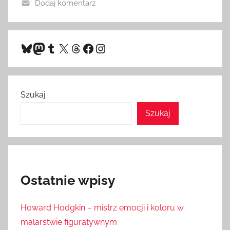
Dodaj komentarz
Bluesky
Mastodon
Tumblr
X
Threads
Facebook
Instagram
Szukaj
Szukaj
Ostatnie wpisy
Howard Hodgkin – mistrz emocji i koloru w
malarstwie figuratywnym