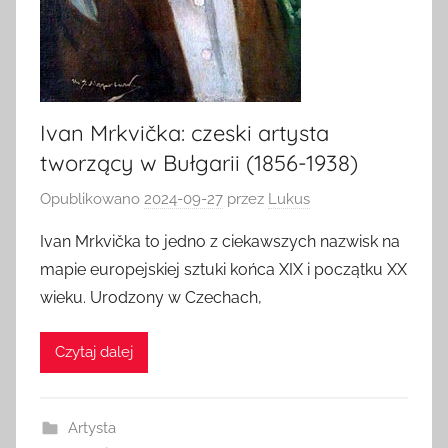
Ivan Mrkvička: czeski artysta
tworzący w Bułgarii (1856-1938)
Opublikowano
2024-09-27
przez
Lukus
Ivan Mrkvička to jedno z ciekawszych nazwisk na
mapie europejskiej sztuki końca XIX i początku XX
wieku. Urodzony w Czechach,
Czytaj dalej
Artysta