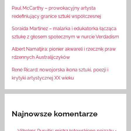
Paul McCarthy – prowokacyjny artysta
redefiniujący granice sztuki współczesnej
Soraida Martinez – malarka i edukatorka łącząca
sztukę z głosem społecznym w nurcie Verdadism
Albert Namatjira: pionier akwareli i rzeczniķ praw
rdzennych Australijczyków
René Ricard: nowojorska ikona sztuki, poezji i
krytyki artystycznej XX wieku
Najnowsze komentarze
Vilhelms Purvitis: mistrz łotewskiego pejzażu •