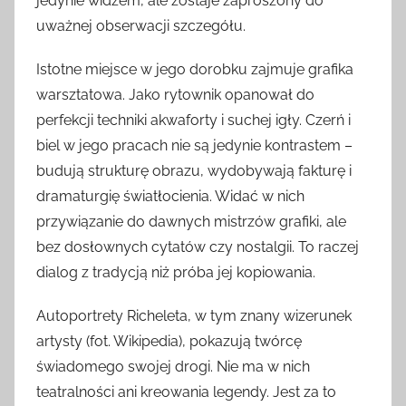
jedynie widzem, ale zostaje zaproszony do
uważnej obserwacji szczegółu.
Istotne miejsce w jego dorobku zajmuje grafika
warsztatowa. Jako rytownik opanował do
perfekcji techniki akwaforty i suchej igły. Czerń i
biel w jego pracach nie są jedynie kontrastem –
budują strukturę obrazu, wydobywają fakturę i
dramaturgię światłocienia. Widać w nich
przywiązanie do dawnych mistrzów grafiki, ale
bez dosłownych cytatów czy nostalgii. To raczej
dialog z tradycją niż próba jej kopiowania.
Autoportrety Richeleta, w tym znany wizerunek
artysty (fot. Wikipedia), pokazują twórcę
świadomego swojej drogi. Nie ma w nich
teatralności ani kreowania legendy. Jest za to