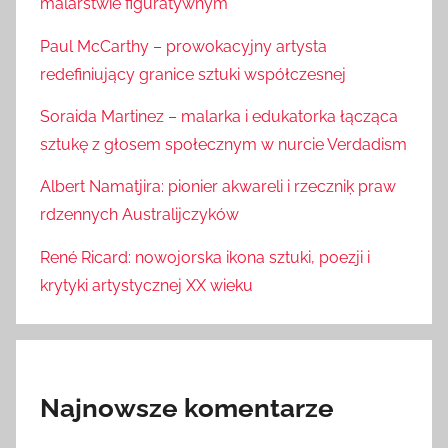
malarstwie figuratywnym
Paul McCarthy – prowokacyjny artysta
redefiniujący granice sztuki współczesnej
Soraida Martinez – malarka i edukatorka łącząca
sztukę z głosem społecznym w nurcie Verdadism
Albert Namatjira: pionier akwareli i rzeczniķ praw
rdzennych Australijczyków
René Ricard: nowojorska ikona sztuki, poezji i
krytyki artystycznej XX wieku
Najnowsze komentarze