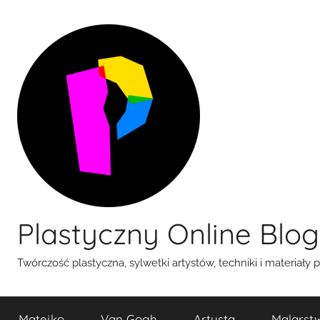
Przejdź
do
treści
Plastyczny Online Blog
Twórczość plastyczna, sylwetki artystów, techniki i materiały 
Matejko
Van Gogh
Artysta
Malarst