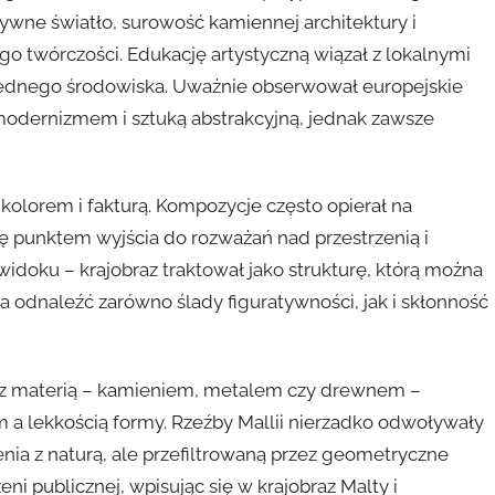
nsywne światło, surowość kamiennej architektury i
go twórczości. Edukację artystyczną wiązał z lokalnymi
do jednego środowiska. Uważnie obserwował europejskie
 modernizmem i sztuką abstrakcyjną, jednak zawsze
kolorem i fakturą. Kompozycje często opierał na
ię punktem wyjścia do rozważań nad przestrzenią i
idoku – krajobraz traktował jako strukturę, którą można
a odnaleźć zarówno ślady figuratywności, jak i skłonność
ca z materią – kamieniem, metalem czy drewnem –
 a lekkością formy. Rzeźby Mallii nierzadko odwoływały
enia z naturą, ale przefiltrowaną przez geometryczne
ni publicznej, wpisując się w krajobraz Malty i