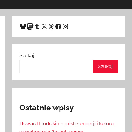
Bluesky
Mastodon
Tumblr
X
Threads
Facebook
Instagram
Szukaj
Szukaj
Ostatnie wpisy
Howard Hodgkin – mistrz emocji i koloru