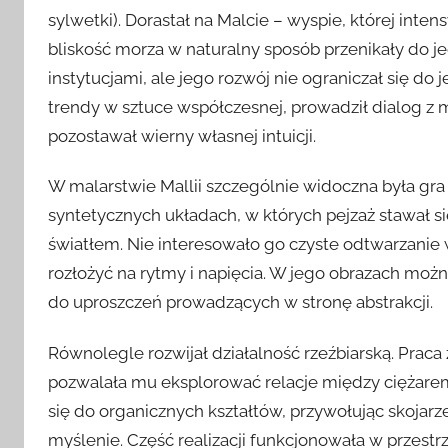
sylwetki). Dorastał na Malcie – wyspie, której inte
bliskość morza w naturalny sposób przenikały do je
instytucjami, ale jego rozwój nie ograniczał się 
trendy w sztuce współczesnej, prowadził dialog z
pozostawał wierny własnej intuicji.
W malarstwie Mallii szczególnie widoczna była gra 
syntetycznych układach, w których pejzaż stawał s
światłem. Nie interesowało go czyste odtwarzanie w
rozłożyć na rytmy i napięcia. W jego obrazach możn
do uproszczeń prowadzących w stronę abstrakcji.
Równolegle rozwijał działalność rzeźbiarską. Pra
pozwalała mu eksplorować relacje między ciężarem
się do organicznych kształtów, przywołując skojarz
myślenie. Część realizacji funkcjonowała w przestrze