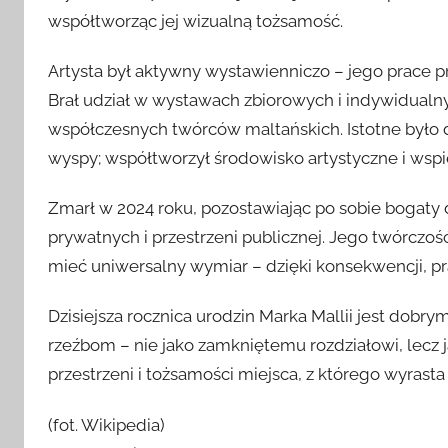
współtworząc jej wizualną tożsamość.
Artysta był aktywny wystawienniczo – jego prace pr
Brał udział w wystawach zbiorowych i indywidualn
współczesnych twórców maltańskich. Istotne było 
wyspy; współtworzył środowisko artystyczne i wspie
Zmarł w 2024 roku, pozostawiając po sobie bogaty d
prywatnych i przestrzeni publicznej. Jego twórczo
mieć uniwersalny wymiar – dzięki konsekwencji, prac
Dzisiejsza rocznica urodzin Marka Mallii jest dob
rzeźbom – nie jako zamkniętemu rozdziałowi, lecz j
przestrzeni i tożsamości miejsca, z którego wyrasta
(fot. Wikipedia)