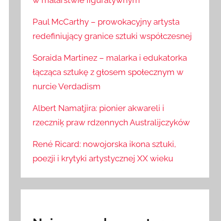
w malarstwie figuratywnym
Paul McCarthy – prowokacyjny artysta
redefiniujący granice sztuki współczesnej
Soraida Martinez – malarka i edukatorka
łącząca sztukę z głosem społecznym w
nurcie Verdadism
Albert Namatjira: pionier akwareli i
rzeczniķ praw rdzennych Australijczyków
René Ricard: nowojorska ikona sztuki,
poezji i krytyki artystycznej XX wieku