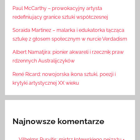
Paul McCarthy – prowokacyjny artysta
redefiniujący granice sztuki współczesnej
Soraida Martinez – malarka i edukatorka łącząca
sztukę z głosem społecznym w nurcie Verdadism
Albert Namatjira: pionier akwareli i rzeczniķ praw
rdzennych Australijczyków
René Ricard: nowojorska ikona sztuki, poezji i
krytyki artystycznej XX wieku
Najnowsze komentarze
Vilhelms Purvitis: mistrz łotewskiego pejzażu •