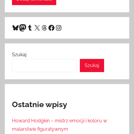
Bluesky
Mastodon
Tumblr
X
Threads
Facebook
Instagram
Szukaj
Szukaj
Ostatnie wpisy
Howard Hodgkin – mistrz emocji i koloru w
malarstwie figuratywnym