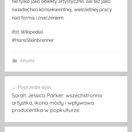
nie tylko jako obiekty artystyczne, ale też jako
świadectwo konsekwentnej, wieloletniej pracy
nad formą i znaczeniem.
(fot. Wikipedia)
#HansSteinbrenner
Artysta
Nawigacja
Poprzedni wpis
wpisu
Sarah Jessica Parker: wszechstronna
artystka, ikona mody i wpływowa
producentka w popkulturze