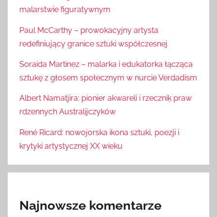
malarstwie figuratywnym
Paul McCarthy – prowokacyjny artysta
redefiniujący granice sztuki współczesnej
Soraida Martinez – malarka i edukatorka łącząca
sztukę z głosem społecznym w nurcie Verdadism
Albert Namatjira: pionier akwareli i rzeczniķ praw
rdzennych Australijczyków
René Ricard: nowojorska ikona sztuki, poezji i
krytyki artystycznej XX wieku
Najnowsze komentarze