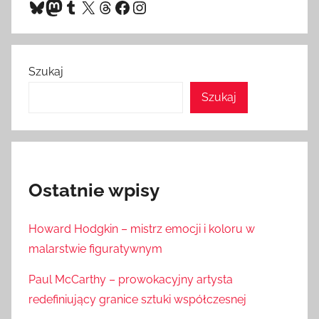
Bluesky
Mastodon
Tumblr
X
Threads
Facebook
Instagram
Szukaj
Szukaj
Ostatnie wpisy
Howard Hodgkin – mistrz emocji i koloru w
malarstwie figuratywnym
Paul McCarthy – prowokacyjny artysta
redefiniujący granice sztuki współczesnej