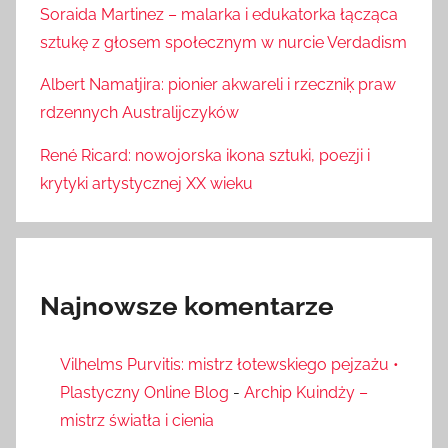
Soraida Martinez – malarka i edukatorka łącząca
sztukę z głosem społecznym w nurcie Verdadism
Albert Namatjira: pionier akwareli i rzeczniķ praw
rdzennych Australijczyków
René Ricard: nowojorska ikona sztuki, poezji i
krytyki artystycznej XX wieku
Najnowsze komentarze
Vilhelms Purvitis: mistrz łotewskiego pejzażu •
Plastyczny Online Blog
-
Archip Kuindży –
mistrz światła i cienia