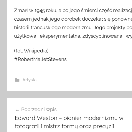
Zmarł w 1945 roku, a po jego śmierci część realiza
czasem jednak jego dorobek doczekał się ponownej
historii francuskiego modernizmu. Jego projekty po
użytkowa i eksperymentalna, zdyscyplinowana i wyr
(fot. Wikipedia)
#RobertMalletStevens
Artysta
Nawigacja
Poprzedni wpis
wpisu
Edward Weston – pionier modernizmu w
fotografii i mistrz formy oraz precyzji