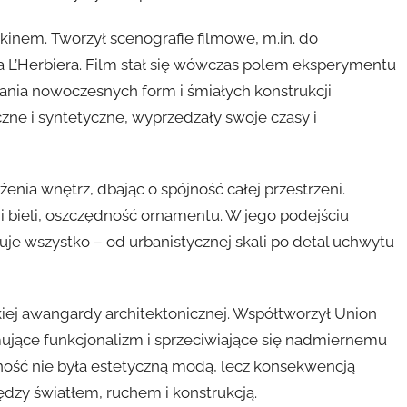
inem. Tworzył scenografie filmowe, m.in. do
 L’Herbiera. Film stał się wówczas polem eksperymentu
ania nowoczesnych form i śmiałych konstrukcji
ne i syntetyczne, wyprzedzały swoje czasy i
ia wnętrz, dbając o spójność całej przestrzeni.
i i bieli, oszczędność ornamentu. W jego podejściu
uje wszystko – od urbanistycznej skali po detal uchwytu
kiej awangardy architektonicznej. Współtworzył Union
ujące funkcjonalizm i sprzeciwiające się nadmiernemu
ość nie była estetyczną modą, lecz konsekwencją
ędzy światłem, ruchem i konstrukcją.