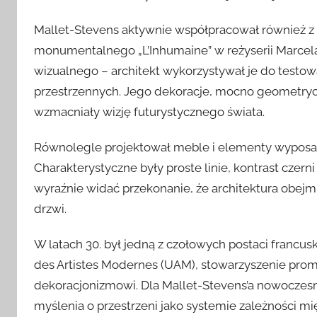
Mallet-Stevens aktywnie współpracował również z k
monumentalnego „L’Inhumaine” w reżyserii Marcela
wizualnego – architekt wykorzystywał je do testow
przestrzennych. Jego dekoracje, mocno geometrycz
wzmacniały wizję futurystycznego świata.
Równolegle projektował meble i elementy wyposażen
Charakterystyczne były proste linie, kontrast czern
wyraźnie widać przekonanie, że architektura obejm
drzwi.
W latach 30. był jedną z czołowych postaci francus
des Artistes Modernes (UAM), stowarzyszenie prom
dekoracjonizmowi. Dla Mallet-Stevens’a nowoczesn
myślenia o przestrzeni jako systemie zależności mi