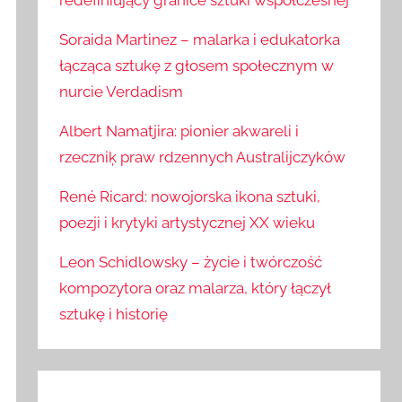
redefiniujący granice sztuki współczesnej
Soraida Martinez – malarka i edukatorka
łącząca sztukę z głosem społecznym w
nurcie Verdadism
Albert Namatjira: pionier akwareli i
rzeczniķ praw rdzennych Australijczyków
René Ricard: nowojorska ikona sztuki,
poezji i krytyki artystycznej XX wieku
Leon Schidlowsky – życie i twórczość
kompozytora oraz malarza, który łączył
sztukę i historię