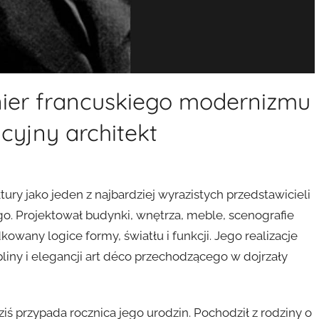
onier francuskiego modernizmu
yjny architekt
ktury jako jeden z najbardziej wyrazistych przedstawicieli
 Projektował budynki, wnętrza, meble, scenografie
wany logice formy, światłu i funkcji. Jego realizacje
iny i elegancji art déco przechodzącego w dojrzały
iś przypada rocznica jego urodzin. Pochodził z rodziny o