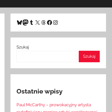
Bluesky
Mastodon
Tumblr
X
Threads
Facebook
Instagram
Szukaj
Szukaj
Ostatnie wpisy
Paul McCarthy – prowokacyjny artysta