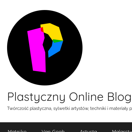
Przejdź
do
treści
Plastyczny Online Blog
Twórczość plastyczna, sylwetki artystów, techniki i materiały 
Matejko
Van Gogh
Artysta
Malarst