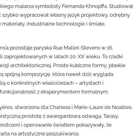
jskiego malarza symbolisty Fernanda Khnopffa. Studiował
ść szybko wypracował własny język projektowy, odrębny
teriały, industrialne technologie i śmiałe,
s’a pozostaje paryska Rue Mallet-Stevens w 16.
i zaprojektowanych w latach 20. XX wieku. To rzadki
zji architektonicznej. Proste kubiczne formy, płaskie
rzą spójną kompozycję, która nawet dziś wygląda
ą o konkretnych właścicielach – artystach i
ć funkcjonalność z eksperymentem formalnym.
yères, stworzona dla Charlesa i Marie-Laure de Noailles.
styczną prostotę z awangardową odwagą. Tarasy,
estrzeni i operowanie światłem pokazywały, że
warta na artystyczne poszukiwania.