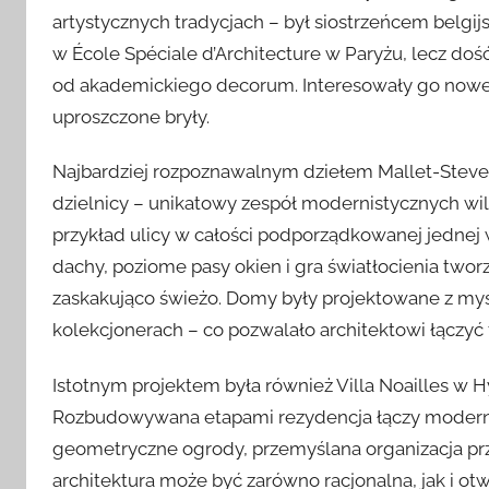
artystycznych tradycjach – był siostrzeńcem belgi
w École Spéciale d’Architecture w Paryżu, lecz do
od akademickiego decorum. Interesowały go nowe ma
uproszczone bryły.
Najbardziej rozpoznawalnym dziełem Mallet-Steven
dzielnicy – unikatowy zespół modernistycznych will
przykład ulicy w całości podporządkowanej jednej wi
dachy, poziome pasy okien i gra światłocienia two
zaskakująco świeżo. Domy były projektowane z myśl
kolekcjonerach – co pozwalało architektowi łączy
Istotnym projektem była również Villa Noailles w H
Rozbudowywana etapami rezydencja łączy moderni
geometryczne ogrody, przemyślana organizacja prz
architektura może być zarówno racjonalna, jak i ot