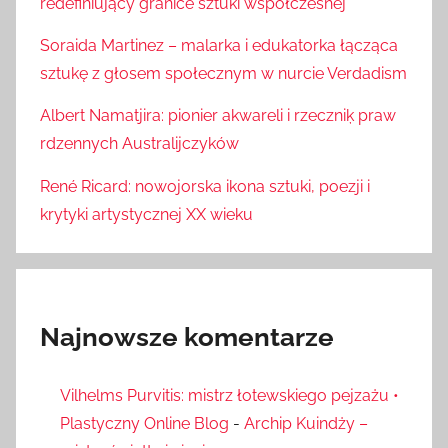
redefiniujący granice sztuki współczesnej
Soraida Martinez – malarka i edukatorka łącząca
sztukę z głosem społecznym w nurcie Verdadism
Albert Namatjira: pionier akwareli i rzeczniķ praw
rdzennych Australijczyków
René Ricard: nowojorska ikona sztuki, poezji i
krytyki artystycznej XX wieku
Najnowsze komentarze
Vilhelms Purvitis: mistrz łotewskiego pejzażu •
Plastyczny Online Blog
-
Archip Kuindży –