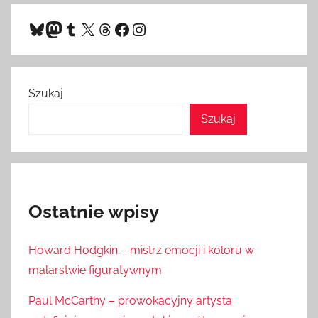
Bluesky
Mastodon
Tumblr
X
Threads
Facebook
Instagram
Szukaj
Szukaj
Ostatnie wpisy
Howard Hodgkin – mistrz emocji i koloru w
malarstwie figuratywnym
Paul McCarthy – prowokacyjny artysta