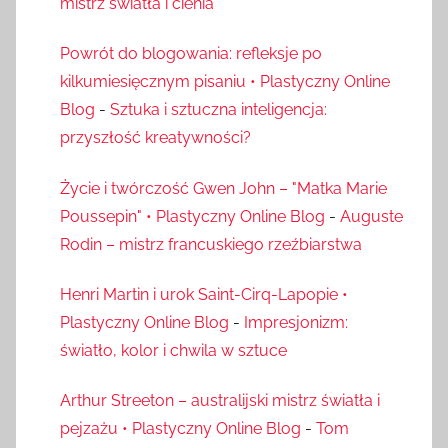
mistrz światła i cienia
Powrót do blogowania: refleksje po
kilkumiesięcznym pisaniu • Plastyczny Online
Blog
-
Sztuka i sztuczna inteligencja:
przyszłość kreatywności?
Życie i twórczość Gwen John – "Matka Marie
Poussepin" • Plastyczny Online Blog
-
Auguste
Rodin – mistrz francuskiego rzeźbiarstwa
Henri Martin i urok Saint-Cirq-Lapopie •
Plastyczny Online Blog
-
Impresjonizm:
światło, kolor i chwila w sztuce
Arthur Streeton – australijski mistrz światła i
pejzażu • Plastyczny Online Blog
-
Tom