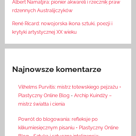
Albert Namatjira: pionier akwareli i rzeczniķ praw
rdzennych Australijczyków
René Ricard: nowojorska ikona sztuki, poezji i
krytyki artystycznej XX wieku
Najnowsze komentarze
Vilhelms Purvitis: mistrz łotewskiego pejzażu •
Plastyczny Online Blog
-
Archip Kuindży –
mistrz światła i cienia
Powrót do blogowania: refleksje po
kilkumiesięcznym pisaniu • Plastyczny Online