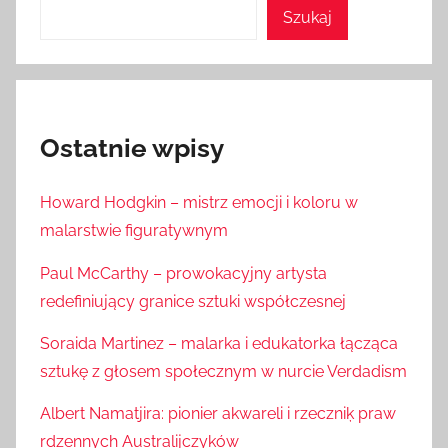
Szukaj
Ostatnie wpisy
Howard Hodgkin – mistrz emocji i koloru w
malarstwie figuratywnym
Paul McCarthy – prowokacyjny artysta
redefiniujący granice sztuki współczesnej
Soraida Martinez – malarka i edukatorka łącząca
sztukę z głosem społecznym w nurcie Verdadism
Albert Namatjira: pionier akwareli i rzeczniķ praw
rdzennych Australijczyków