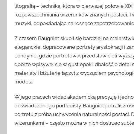
litografią – techniką, która w pierwszej połowie 
rozpowszechniania wizerunków znanych postaci. Twor
muzyki, odpowiadając na rosnące zapotrzebowanie m
Z czasem Baugniet skupił się bardziej na malarstwie
eleganckie, dopracowane portrety arystokracji i z
Londynie, gdzie portretował przedstawicieli wyższy
dobrze wpisywał się w gust epoki: dbałość o detal
materiały i biżuterię łączył z wyczuciem psychol
modela.
W jego pracach widać akademicką precyzję i jedn
doświadczonego portrecisty. Baugniet potrafił z
portretu z próbą uchwycenia naturalności postaci. D
wizerunkami – często można w nich dostrzec subte