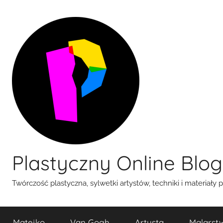
Przejdź
do
treści
Plastyczny Online Blog
Twórczość plastyczna, sylwetki artystów, techniki i materiały 
Matejko
Van Gogh
Artysta
Malarst