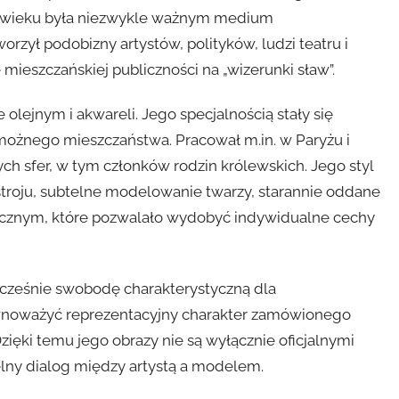
XIX wieku była niezwykle ważnym medium
zył podobizny artystów, polityków, ludzi teatru i
ieszczańskiej publiczności na „wizerunki sław”.
 olejnym i akwareli. Jego specjalnością stały się
amożnego mieszczaństwa. Pracował m.in. w Paryżu i
ch sfer, w tym członków rodzin królewskich. Jego styl
 stroju, subtelne modelowanie twarzy, starannie oddane
ogicznym, które pozwalało wydobyć indywidualne cechy
ocześnie swobodę charakterystyczną dla
równoważyć reprezentacyjny charakter zamówionego
zięki temu jego obrazy nie są wyłącznie oficjalnymi
lny dialog między artystą a modelem.