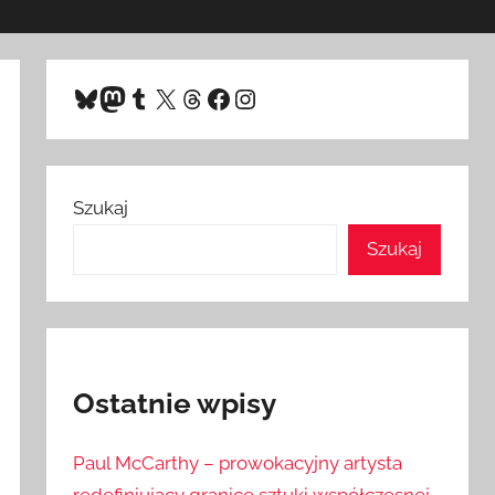
Bluesky
Mastodon
Tumblr
X
Threads
Facebook
Instagram
Szukaj
Szukaj
Ostatnie wpisy
Paul McCarthy – prowokacyjny artysta