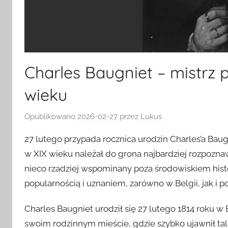
Charles Baugniet – mistrz p
wieku
Opublikowano
2026-02-27
przez
Lukus
27 lutego przypada rocznica urodzin Charles’a Baugni
w XIX wieku należał do grona najbardziej rozpoznawa
nieco rzadziej wspominany poza środowiskiem histo
popularnością i uznaniem, zarówno w Belgii, jak i po
Charles Baugniet urodził się 27 lutego 1814 roku w 
swoim rodzinnym mieście, gdzie szybko ujawnił ta