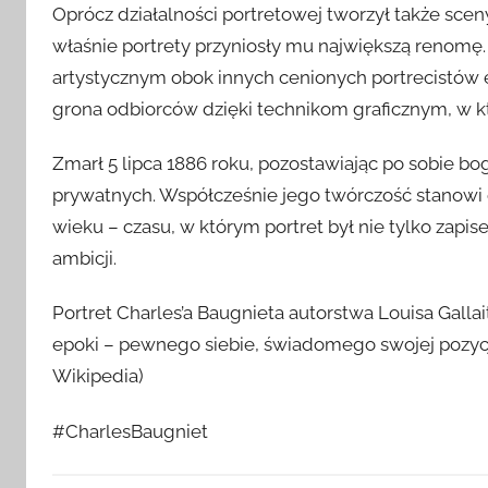
Oprócz działalności portretowej tworzył także scen
właśnie portrety przyniosły mu największą renomę
artystycznym obok innych cenionych portrecistów ep
grona odbiorców dzięki technikom graficznym, w k
Zmarł 5 lipca 1886 roku, pozostawiając po sobie bo
prywatnych. Współcześnie jego twórczość stanowi c
wieku – czasu, w którym portret był nie tylko zapis
ambicji.
Portret Charles’a Baugnieta autorstwa Louisa Galla
epoki – pewnego siebie, świadomego swojej pozycji
Wikipedia)
#CharlesBaugniet