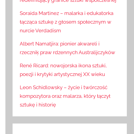
redefiniujący granice sztuki współczesnej
Soraida Martinez – malarka i edukatorka
łącząca sztukę z głosem społecznym w
nurcie Verdadism
Albert Namatjira: pionier akwareli i
rzeczniķ praw rdzennych Australijczyków
René Ricard: nowojorska ikona sztuki,
poezji i krytyki artystycznej XX wieku
Leon Schidlowsky – życie i twórczość
kompozytora oraz malarza, który łączył
sztukę i historię