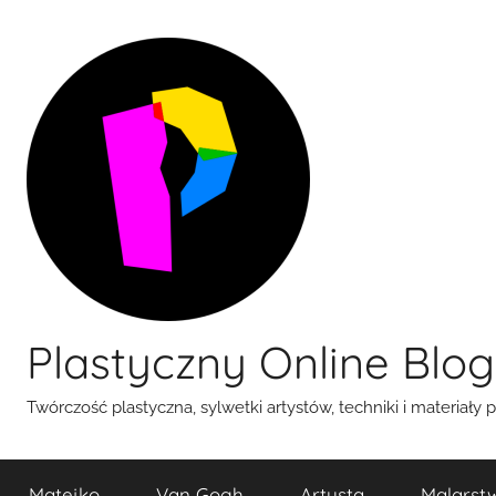
Przejdź
do
treści
Plastyczny Online Blog
Twórczość plastyczna, sylwetki artystów, techniki i materiały 
Matejko
Van Gogh
Artysta
Malarst