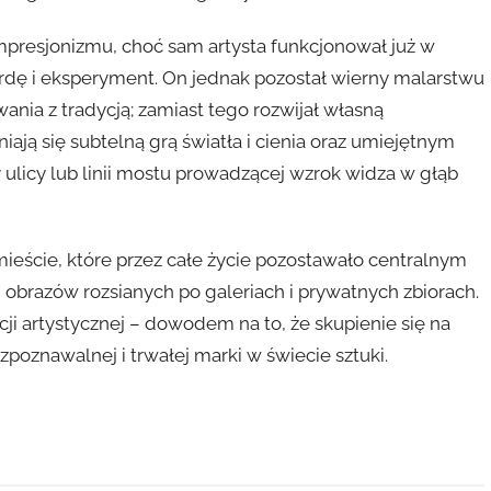
presjonizmu, choć sam artysta funkcjonował już w
rdę i eksperyment. On jednak pozostał wierny malarstwu
nia z tradycją; zamiast tego rozwijał własną
iają się subtelną grą światła i cienia oraz umiejętnym
licy lub linii mostu prowadzącej wzrok widza w głąb
mieście, które przez całe życie pozostawało centralnym
 obrazów rozsianych po galeriach i prywatnych zbiorach.
i artystycznej – dowodem na to, że skupienie się na
oznawalnej i trwałej marki w świecie sztuki.