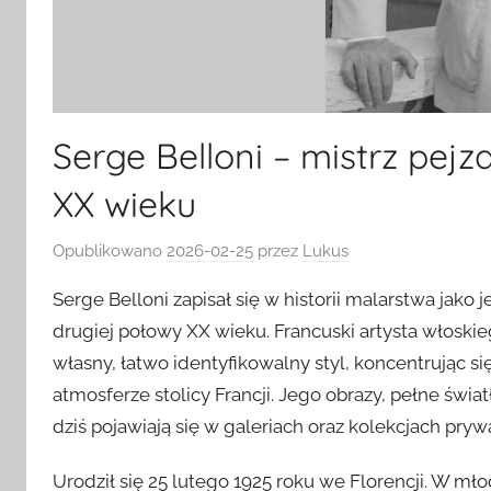
Serge Belloni – mistrz pej
XX wieku
Opublikowano
2026-02-25
przez
Lukus
Serge Belloni zapisał się w historii malarstwa jak
drugiej połowy XX wieku. Francuski artysta włos
własny, łatwo identyfikowalny styl, koncentrując si
atmosferze stolicy Francji. Jego obrazy, pełne świa
dziś pojawiają się w galeriach oraz kolekcjach pry
Urodził się 25 lutego 1925 roku we Florencji. W młod