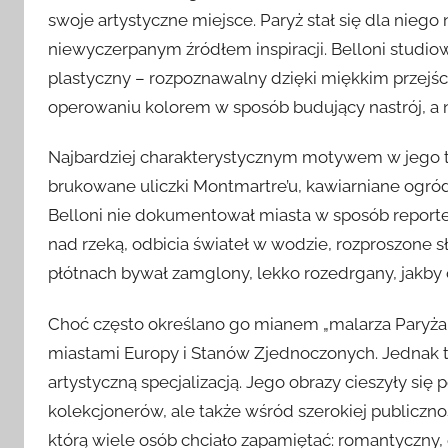
swoje artystyczne miejsce. Paryż stał się dla nieg
niewyczerpanym źródłem inspiracji. Belloni studio
plastyczny – rozpoznawalny dzięki miękkim przejśc
operowaniu kolorem w sposób budujący nastrój, a n
Najbardziej charakterystycznym motywem w jego t
brukowane uliczki Montmartre’u, kawiarniane ogródk
Belloni nie dokumentował miasta w sposób reporte
nad rzeką, odbicia świateł w wodzie, rozproszone sł
płótnach bywał zamglony, lekko rozedrgany, jakby 
Choć często określano go mianem „malarza Paryża”
miastami Europy i Stanów Zjednoczonych. Jednak to
artystyczną specjalizacją. Jego obrazy cieszyły się
kolekcjonerów, ale także wśród szerokiej publiczno
którą wiele osób chciało zapamiętać: romantyczny, 