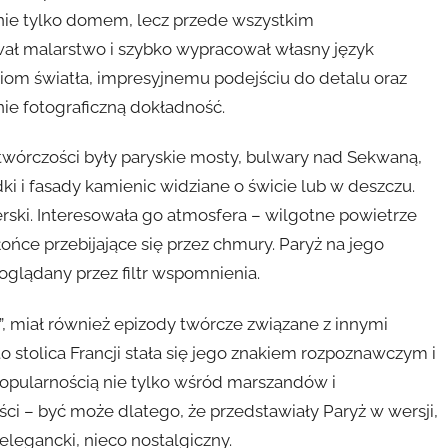
o nie tylko domem, lecz przede wszystkim
wał malarstwo i szybko wypracował własny język
iom światła, impresyjnemu podejściu do detalu oraz
ie fotograficzną dokładność.
wórczości były paryskie mosty, bulwary nad Sekwaną,
i i fasady kamienic widziane o świcie lub w deszczu.
rski. Interesowała go atmosfera – wilgotne powietrze
ońce przebijające się przez chmury. Paryż na jego
oglądany przez filtr wspomnienia.
, miał również epizody twórcze związane z innymi
 stolica Francji stała się jego znakiem rozpoznawczym i
 popularnością nie tylko wśród marszandów i
ści – być może dlatego, że przedstawiały Paryż w wersji,
elegancki, nieco nostalgiczny.