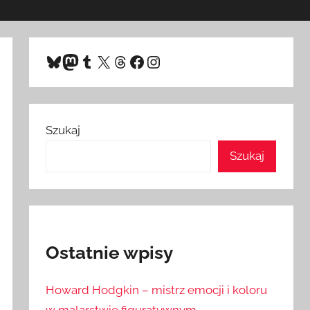
Bluesky
Mastodon
Tumblr
X
Threads
Facebook
Instagram
Szukaj
Szukaj
Ostatnie wpisy
Howard Hodgkin – mistrz emocji i koloru