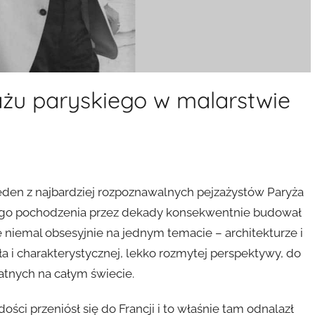
zażu paryskiego w malarstwie
o jeden z najbardziej rozpoznawalnych pejzażystów Paryża
kiego pochodzenia przez dekady konsekwentnie budował
ę niemal obsesyjnie na jednym temacie – architekturze i
tła i charakterystycznej, lekko rozmytej perspektywy, do
watnych na całym świecie.
ości przeniósł się do Francji i to właśnie tam odnalazł