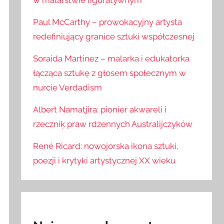
w malarstwie figuratywnym
Paul McCarthy – prowokacyjny artysta
redefiniujący granice sztuki współczesnej
Soraida Martinez – malarka i edukatorka
łącząca sztukę z głosem społecznym w
nurcie Verdadism
Albert Namatjira: pionier akwareli i
rzeczniķ praw rdzennych Australijczyków
René Ricard: nowojorska ikona sztuki,
poezji i krytyki artystycznej XX wieku