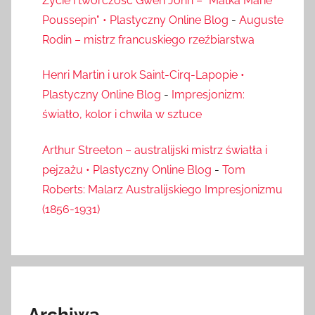
Życie i twórczość Gwen John – "Matka Marie
Poussepin" • Plastyczny Online Blog
-
Auguste
Rodin – mistrz francuskiego rzeźbiarstwa
Henri Martin i urok Saint-Cirq-Lapopie •
Plastyczny Online Blog
-
Impresjonizm:
światło, kolor i chwila w sztuce
Arthur Streeton – australijski mistrz światła i
pejzażu • Plastyczny Online Blog
-
Tom
Roberts: Malarz Australijskiego Impresjonizmu
(1856-1931)
Archiwa