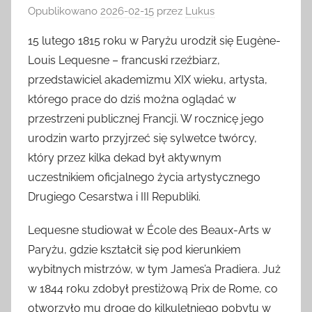
Opublikowano
2026-02-15
przez
Lukus
15 lutego 1815 roku w Paryżu urodził się Eugène-
Louis Lequesne – francuski rzeźbiarz,
przedstawiciel akademizmu XIX wieku, artysta,
którego prace do dziś można oglądać w
przestrzeni publicznej Francji. W rocznicę jego
urodzin warto przyjrzeć się sylwetce twórcy,
który przez kilka dekad był aktywnym
uczestnikiem oficjalnego życia artystycznego
Drugiego Cesarstwa i III Republiki.
Lequesne studiował w École des Beaux-Arts w
Paryżu, gdzie kształcił się pod kierunkiem
wybitnych mistrzów, w tym James’a Pradiera. Już
w 1844 roku zdobył prestiżową Prix de Rome, co
otworzyło mu drogę do kilkuletniego pobytu w