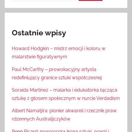
Ostatnie wpisy
Howard Hodgkin – mistrz emocji i koloru w
malarstwie figuratywnym
Paul McCarthy – prowokacyjny artysta
redefiniujący granice sztuki współczesnej
Soraida Martinez – malarka i edukatorka łącząca
sztukę z głosem społecznym w nurcie Verdadism
Albert Namatjira: pionier akwareli i rzeczniķ praw
rdzennych Australijczyków
René Ricard: nowojorska ikona sztuki, poezji i