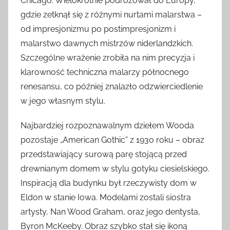
Chicago. Wielokrotnie podróżował do Europy,
gdzie zetknął się z różnymi nurtami malarstwa –
od impresjonizmu po postimpresjonizm i
malarstwo dawnych mistrzów niderlandzkich.
Szczególne wrażenie zrobiła na nim precyzja i
klarowność techniczna malarzy północnego
renesansu, co później znalazło odzwierciedlenie
w jego własnym stylu.
Najbardziej rozpoznawalnym dziełem Wooda
pozostaje „American Gothic” z 1930 roku – obraz
przedstawiający surową parę stojącą przed
drewnianym domem w stylu gotyku ciesielskiego.
Inspiracją dla budynku był rzeczywisty dom w
Eldon w stanie Iowa. Modelami zostali siostra
artysty, Nan Wood Graham, oraz jego dentysta,
Byron McKeeby. Obraz szybko stał się ikoną