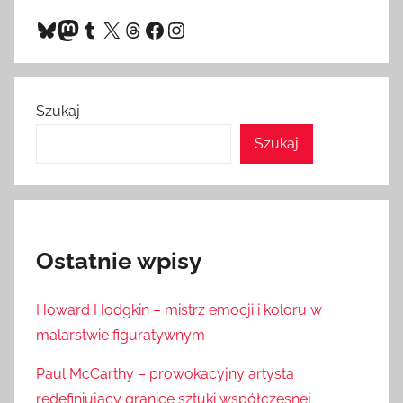
Bluesky
Mastodon
Tumblr
X
Threads
Facebook
Instagram
Szukaj
Szukaj
Ostatnie wpisy
Howard Hodgkin – mistrz emocji i koloru w
malarstwie figuratywnym
Paul McCarthy – prowokacyjny artysta
redefiniujący granice sztuki współczesnej