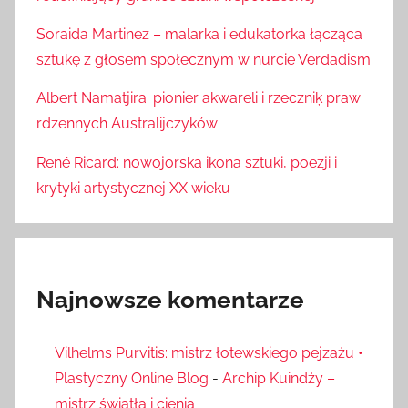
Soraida Martinez – malarka i edukatorka łącząca
sztukę z głosem społecznym w nurcie Verdadism
Albert Namatjira: pionier akwareli i rzeczniķ praw
rdzennych Australijczyków
René Ricard: nowojorska ikona sztuki, poezji i
krytyki artystycznej XX wieku
Najnowsze komentarze
Vilhelms Purvitis: mistrz łotewskiego pejzażu •
Plastyczny Online Blog
-
Archip Kuindży –
mistrz światła i cienia