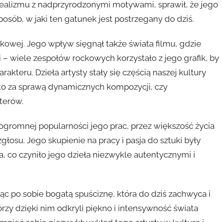
 realizmu z nadprzyrodzonymi motywami, sprawił, że jego
 sposób, w jaki ten gatunek jest postrzegany do dziś.
ążkowej. Jego wpływ sięgnął także świata filmu, gdzie
 – wiele zespołów rockowych korzystało z jego grafik, by
kteru. Dzieła artysty stały się częścią naszej kultury
 to za sprawą dynamicznych kompozycji, czy
terów.
 ogromnej popularności jego prac, przez większość życia
łosu. Jego skupienie na pracy i pasja do sztuki były
 co czyniło jego dzieła niezwykle autentycznymi i
jąc po sobie bogatą spuściznę, która do dziś zachwyca i
órzy dzięki nim odkryli piękno i intensywność świata