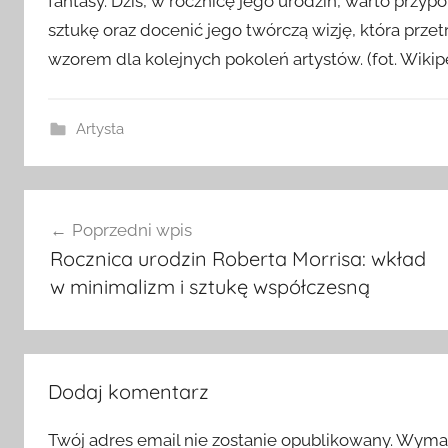
fantasy. Dziś, w rocznicę jego urodzin, warto przyp
sztukę oraz docenić jego twórczą wizję, która prze
wzorem dla kolejnych pokoleń artystów. (fot. Wikip
Artysta
Nawigacja
Poprzedni wpis
wpisu
Rocznica urodzin Roberta Morrisa: wkład
w minimalizm i sztukę współczesną
Dodaj komentarz
Twój adres email nie zostanie opublikowany.
Wymag