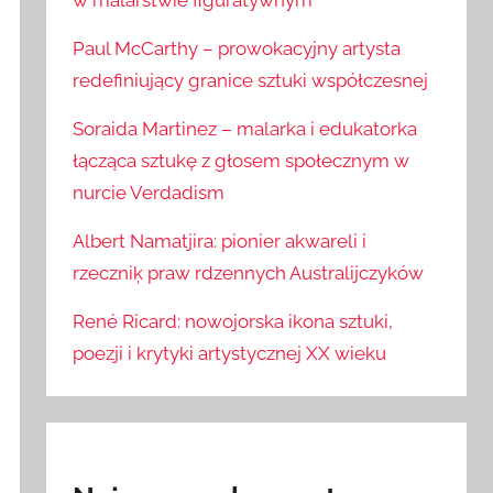
w malarstwie figuratywnym
Paul McCarthy – prowokacyjny artysta
redefiniujący granice sztuki współczesnej
Soraida Martinez – malarka i edukatorka
łącząca sztukę z głosem społecznym w
nurcie Verdadism
Albert Namatjira: pionier akwareli i
rzeczniķ praw rdzennych Australijczyków
René Ricard: nowojorska ikona sztuki,
poezji i krytyki artystycznej XX wieku