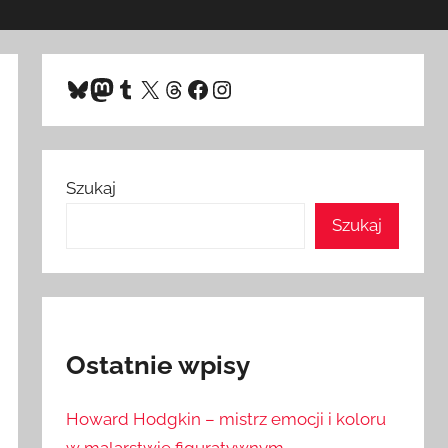
Bluesky
Mastodon
Tumblr
X
Threads
Facebook
Instagram
Szukaj
Szukaj
Ostatnie wpisy
Howard Hodgkin – mistrz emocji i koloru