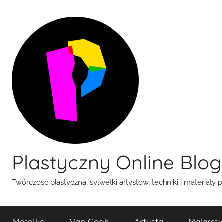
Przejdź
do
treści
Plastyczny Online Blog
Twórczość plastyczna, sylwetki artystów, techniki i materiały 
Matejko
Van Gogh
Artysta
Malarst