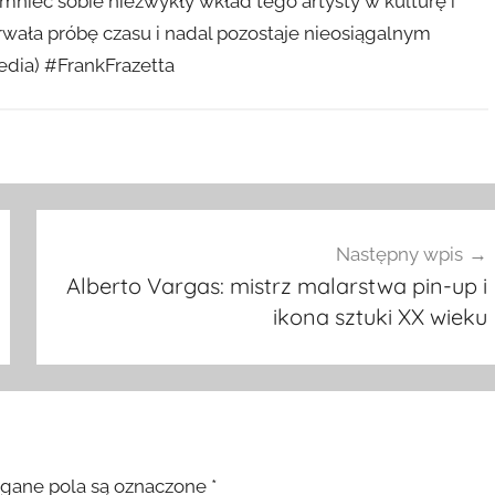
omnieć sobie niezwykły wkład tego artysty w kulturę i
trwała próbę czasu i nadal pozostaje nieosiągalnym
edia) #FrankFrazetta
Następny wpis
Alberto Vargas: mistrz malarstwa pin-up i
ikona sztuki XX wieku
ane pola są oznaczone
*