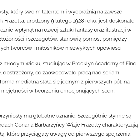
sty, który swoim talentem i wyobraźnią na zawsze
ank Frazetta, urodzony 9 lutego 1928 roku, jest doskonale
cznie wpłynął na rozwój sztuki fantasy oraz ilustracji w
i, złożoności i szczegółów, stanowią pomost pomiędzy
jnych twórców i miłośników niezwykłych opowieści.
ę w młodym wieku, studiując w Brooklyn Academy of Fine
tał dostrzeżony, co zaowocowało pracą nad seriami
 forma medialna stała się jednym z pierwszych pól, na
umiejętności w tworzeniu emocjonujących scen,
przyniosły mu globalne uznanie. Szczególnie słynne są
odach Conana Barbarzyńcy. Wizje Frazetty charakteryzują
iłą, które przyciągały uwagę od pierwszego spojrzenia.