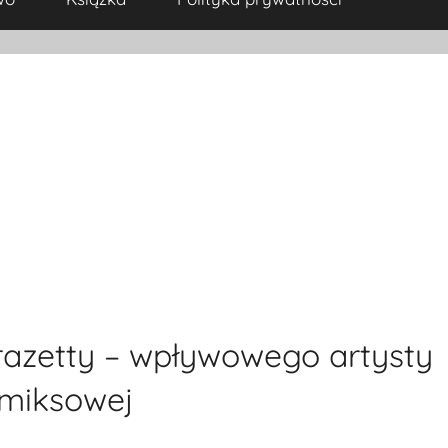
razetty – wpływowego artysty
komiksowej