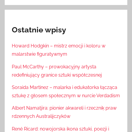
Ostatnie wpisy
Howard Hodgkin – mistrz emocji i koloru w
malarstwie figuratywnym
Paul McCarthy – prowokacyjny artysta
redefiniujący granice sztuki współczesnej
Soraida Martinez – malarka i edukatorka łącząca
sztukę z głosem społecznym w nurcie Verdadism
Albert Namatjira: pionier akwareli i rzeczniķ praw
rdzennych Australijczyków
René Ricard: nowojorska ikona sztuki, poezji i