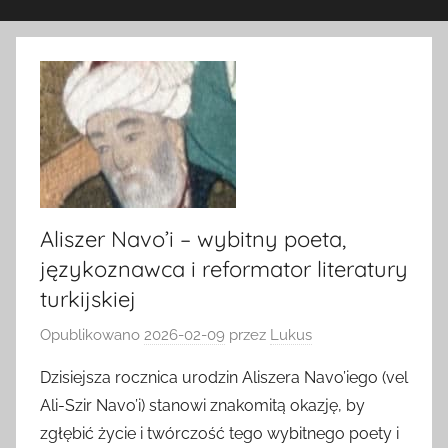
Aliszer Navo’i – wybitny poeta,
językoznawca i reformator literatury
turkijskiej
Opublikowano
2026-02-09
przez
Lukus
Dzisiejsza rocznica urodzin Aliszera Navo’iego (vel
Ali-Szir Navo’i) stanowi znakomitą okazję, by
zgłębić życie i twórczość tego wybitnego poety i