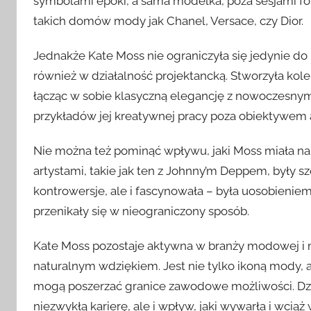
symbolami epoki, a sama modelka, poza sesjami fot
takich domów mody jak Chanel, Versace, czy Dior.
Jednakże Kate Moss nie ograniczyła się jedynie do
również w działalność projektancką. Stworzyła kol
łącząc w sobie klasyczną elegancję z nowoczesnym
przykładów jej kreatywnej pracy poza obiektywem 
Nie można też pominąć wpływu, jaki Moss miała na k
artystami, takie jak ten z Johnny’m Deppem, były
kontrowersje, ale i fascynowała – była uosobienie
przenikały się w nieograniczony sposób.
Kate Moss pozostaje aktywna w branży modowej i m
naturalnym wdziękiem. Jest nie tylko ikoną mody, a
mogą poszerzać granice zawodowe możliwości. Dziś, 
niezwykłą karierę, ale i wpływ, jaki wywarła i wci