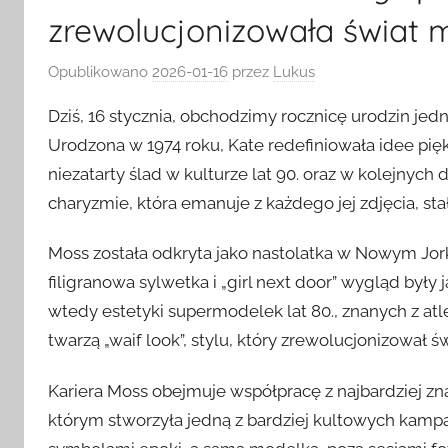
zrewolucjonizowała świat 
Opublikowano
2026-01-16
przez
Lukus
Dziś, 16 stycznia, obchodzimy rocznicę urodzin jed
Urodzona w 1974 roku, Kate redefiniowała idee pi
niezatarty ślad w kulturze lat 90. oraz w kolejn
charyzmie, która emanuje z każdego jej zdjęcia, stała
Moss została odkryta jako nastolatka w Nowym Jor
filigranowa sylwetka i „girl next door” wygląd był
wtedy estetyki supermodelek lat 80., znanych z atle
twarzą „waif look”, stylu, który zrewolucjonizował ś
Kariera Moss obejmuje współpracę z najbardziej z
którym stworzyła jedną z bardziej kultowych kampani