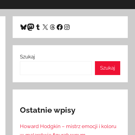
Bluesky
Mastodon
Tumblr
X
Threads
Facebook
Instagram
Szukaj
Szukaj
Ostatnie wpisy
Howard Hodgkin – mistrz emocji i koloru