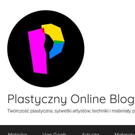
Przejdź
do
treści
Plastyczny Online Blog
Twórczość plastyczna, sylwetki artystów, techniki i materiały 
Matejko
Van Gogh
Artysta
Malarst