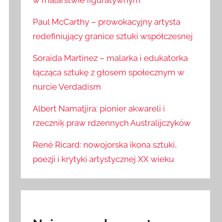
w malarstwie figuratywnym
Paul McCarthy – prowokacyjny artysta
redefiniujący granice sztuki współczesnej
Soraida Martinez – malarka i edukatorka
łącząca sztukę z głosem społecznym w
nurcie Verdadism
Albert Namatjira: pionier akwareli i
rzeczniķ praw rdzennych Australijczyków
René Ricard: nowojorska ikona sztuki,
poezji i krytyki artystycznej XX wieku