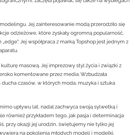
ograficznymi, zaczęła pojawiać się także na wybiegach
 modelingu. Jej zainteresowanie modą przerodziło się
ekcje odzieżowe, które zyskały ogromną popularność,
 „edge”. Jej współpraca z marką Topshop jest jednym z
aparatu.
ulturę masową. Jej imprezowy styl życia i związki z
 szeroko komentowane przez media. Wzbudzała
m ducha czasów, w których moda, muzyka i sztuka
imo upływu lat, nadal zachwyca swoją sylwetką i
le również przykładem tego, jak pasja i determinacja
przy okazji jej urodzin, świętujemy nie tylko jej
ąż wywiera na pokolenia młodych modeli i modelki.