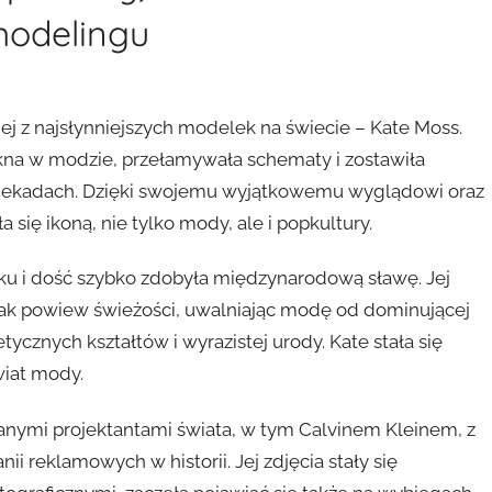
modelingu
nej z najsłynniejszych modelek na świecie – Kate Moss.
ękna w modzie, przełamywała schematy i zostawiła
ych dekadach. Dzięki swojemu wyjątkowemu wyglądowi oraz
 się ikoną, nie tylko mody, ale i popkultury.
ku i dość szybko zdobyła międzynarodową sławę. Jej
y jak powiew świeżości, uwalniając modę od dominującej
tycznych kształtów i wyrazistej urody. Kate stała się
wiat mody.
nanymi projektantami świata, w tym Calvinem Kleinem, z
i reklamowych w historii. Jej zdjęcia stały się