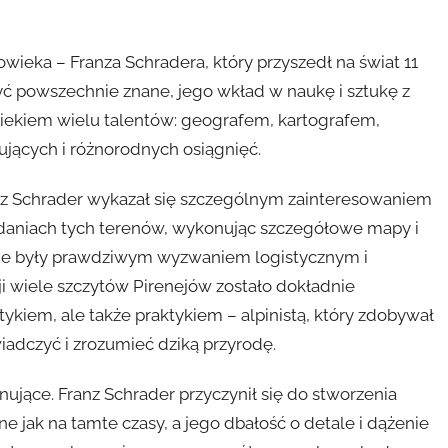
wieka – Franza Schradera, który przyszedł na świat 11
yć powszechnie znane, jego wkład w naukę i sztukę z
iekiem wielu talentów: geografem, kartografem,
nujących i różnorodnych osiągnięć.
anz Schrader wykazał się szczególnym zainteresowaniem
daniach tych terenów, wykonując szczegółowe mapy i
sie były prawdziwym wyzwaniem logistycznym i
cji wiele szczytów Pirenejów zostało dokładnie
tykiem, ale także praktykiem – alpinistą, który zdobywał
adczyć i zrozumieć dziką przyrodę.
ujące. Franz Schrader przyczynił się do stworzenia
 jak na tamte czasy, a jego dbałość o detale i dążenie