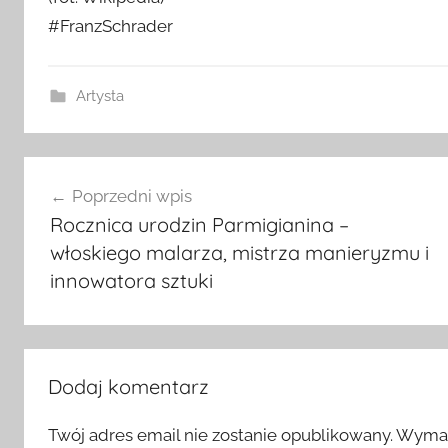
#FranzSchrader
Artysta
Nawigacja
Poprzedni wpis
wpisu
Rocznica urodzin Parmigianina –
włoskiego malarza, mistrza manieryzmu i
innowatora sztuki
Dodaj komentarz
Twój adres email nie zostanie opublikowany.
Wymag