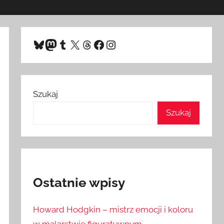
Bluesky
Mastodon
Tumblr
X
Threads
Facebook
Instagram
Szukaj
Szukaj
Ostatnie wpisy
Howard Hodgkin – mistrz emocji i koloru