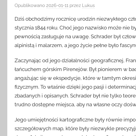
Opublikowano
2026-01-11
przez
Lukus
Dziś obchodzimy rocznicę urodzin niezwykłego czło
stycznia 1844 roku. Choć jego nazwisko może nie b
pewnością zasługuje na uwagę. Schrader był człow
alpinistą i malarzem, a jego życie pełne było fascy
Zaczynając od jego działalności geograficznej, Fr
łańcuchem górskim Pirenejów. Był pionierem w ba
angażując się w ekspedycje, które w tamtym okre
fizycznym. To właśnie dzięki jego pasji i determina
zbadanych i opisanych. Schrader był nie tylko teore
trudno dostępne miejsca, aby na własne oczy doświ
Jego umiejętności kartograficzne były równie impon
szczegółowych map, które były niezwykle precyzyjne