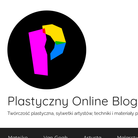
Przejdź
do
treści
Plastyczny Online Blog
Twórczość plastyczna, sylwetki artystów, techniki i materiały 
Matejko
Van Gogh
Artysta
Malarst