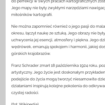
do perfekcji w swych pracach kartograficznych zo
Jego mapy nie były zwykłymi narzędziami nawigacji,
miłośników kartografii.
Nie można zapomnieć również o jego pasji do mala
okresu, łączył naukę ze sztuką. Jego obrazy nie by
uchwycenia jej esencji, atmosfery i piękna. Jego d
wędrówek, emanują spokojem i harmonii, jakiej do
górskich krajobrazów.
Franz Schrader zmarł 18 października 1924 roku, p
artystyczny. Jego życie jest doskonałym przykłade
podejście do życia mogą tworzyć niesamowite dzie
działaniami inspirują kolejne pokolenia do odkrywan
czystej radości.
(fot. Wikipedia)