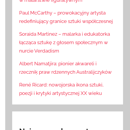
w malarstwie figuratywnym
Paul McCarthy – prowokacyjny artysta
redefiniujący granice sztuki współczesnej
Soraida Martinez – malarka i edukatorka
łącząca sztukę z głosem społecznym w
nurcie Verdadism
Albert Namatjira: pionier akwareli i
rzeczniķ praw rdzennych Australijczyków
René Ricard: nowojorska ikona sztuki,
poezji i krytyki artystycznej XX wieku