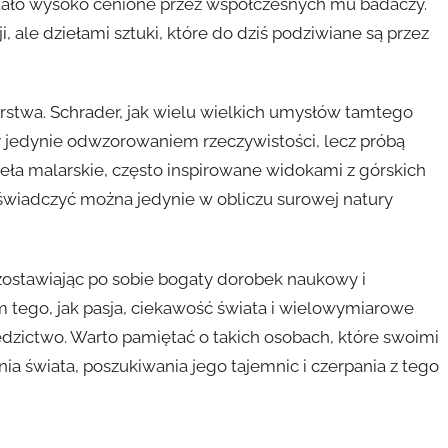
stało wysoko cenione przez współczesnych mu badaczy.
 ale dziełami sztuki, które do dziś podziwiane są przez
rstwa. Schrader, jak wielu wielkich umysłów tamtego
ły jedynie odwzorowaniem rzeczywistości, lecz próbą
zieła malarskie, często inspirowane widokami z górskich
świadczyć można jedynie w obliczu surowej natury
ozostawiając po sobie bogaty dorobek naukowy i
m tego, jak pasja, ciekawość świata i wielowymiarowe
dzictwo. Warto pamiętać o takich osobach, które swoimi
ia świata, poszukiwania jego tajemnic i czerpania z tego