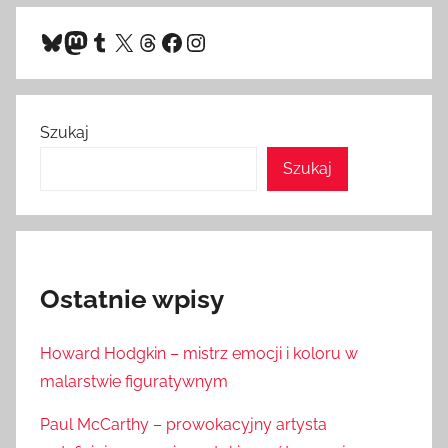
Bluesky
Mastodon
Tumblr
X
Threads
Facebook
Instagram
Szukaj
Szukaj
Ostatnie wpisy
Howard Hodgkin – mistrz emocji i koloru w
malarstwie figuratywnym
Paul McCarthy – prowokacyjny artysta