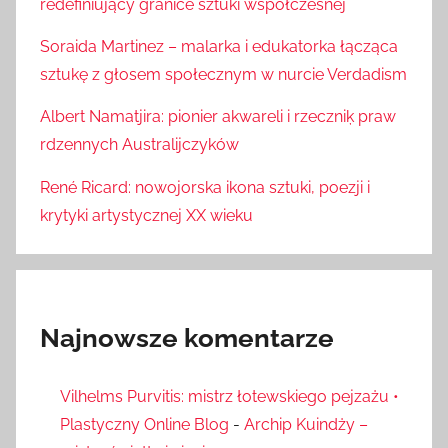
redefiniujący granice sztuki współczesnej
Soraida Martinez – malarka i edukatorka łącząca
sztukę z głosem społecznym w nurcie Verdadism
Albert Namatjira: pionier akwareli i rzeczniķ praw
rdzennych Australijczyków
René Ricard: nowojorska ikona sztuki, poezji i
krytyki artystycznej XX wieku
Najnowsze komentarze
Vilhelms Purvitis: mistrz łotewskiego pejzażu •
Plastyczny Online Blog
-
Archip Kuindży –