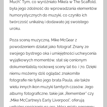
Much”. Tym, co wyróżniało Mike’a w The Scaffold,
była jego zdolność do wprowadzania elementów
humorystycznych do muzyki, co czyniło ich
twórczość unikalną i dodawało jej swoistego
uroku.
Poza sceną muzyczną, Mike McGear z
powodzeniem działał jako fotograf. Znany ze
swojego bystrego oka i umiejętności uchwycenia
wyjątkowych momentów, stał się cenionym
dokumentalistą rockowej sceny lat 60. i 70. Dzięki
niemu możemy dziś oglądać znakomite
fotografie nie tylko jego brata Paula, ale także
wielu innych ikon muzyki tamtych czasów. Jego
albumy fotograficzne, takie jak „Remember” czy
„Mike McCartney’s Early Liverpool”, oferują
unikalne spojrzenie na erę, która miała ogromny