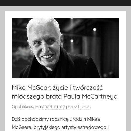
Mike McGear: życie i twórczość
młodszego brata Paula McCartneya
Opublikowano
2026-01-07
przez
Lukus
Dziś obchodzimy rocznicę urodzin Mike’a
McGeera, brytyjskiego artysty estradowego i