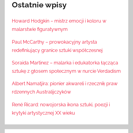
Ostatnie wpisy
Howard Hodgkin – mistrz emocji i koloru w
malarstwie figuratywnym
Paul McCarthy – prowokacyjny artysta
redefiniujący granice sztuki współczesnej
Soraida Martinez – malarka i edukatorka łącząca
sztukę z głosem społecznym w nurcie Verdadism
Albert Namatjira: pionier akwareli i rzeczniķ praw
rdzennych Australijczyków
René Ricard: nowojorska ikona sztuki, poezji i
krytyki artystycznej XX wieku