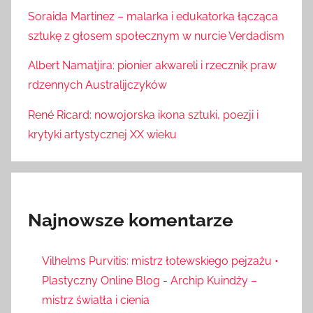
Soraida Martinez – malarka i edukatorka łącząca
sztukę z głosem społecznym w nurcie Verdadism
Albert Namatjira: pionier akwareli i rzeczniķ praw
rdzennych Australijczyków
René Ricard: nowojorska ikona sztuki, poezji i
krytyki artystycznej XX wieku
Najnowsze komentarze
Vilhelms Purvitis: mistrz łotewskiego pejzażu •
Plastyczny Online Blog
-
Archip Kuindży –
mistrz światła i cienia