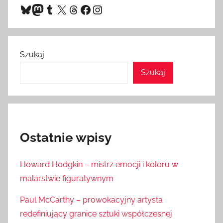
Bluesky
Mastodon
Tumblr
X
Threads
Facebook
Instagram
Szukaj
Szukaj
Ostatnie wpisy
Howard Hodgkin – mistrz emocji i koloru w
malarstwie figuratywnym
Paul McCarthy – prowokacyjny artysta
redefiniujący granice sztuki współczesnej