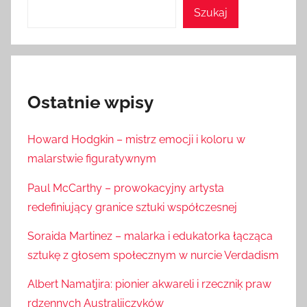
Szukaj
Ostatnie wpisy
Howard Hodgkin – mistrz emocji i koloru w
malarstwie figuratywnym
Paul McCarthy – prowokacyjny artysta
redefiniujący granice sztuki współczesnej
Soraida Martinez – malarka i edukatorka łącząca
sztukę z głosem społecznym w nurcie Verdadism
Albert Namatjira: pionier akwareli i rzeczniķ praw
rdzennych Australijczyków