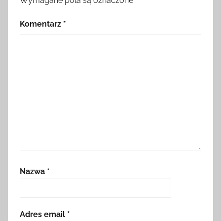
Wymagane pola są oznaczone
*
Komentarz
*
Nazwa
*
Adres email
*