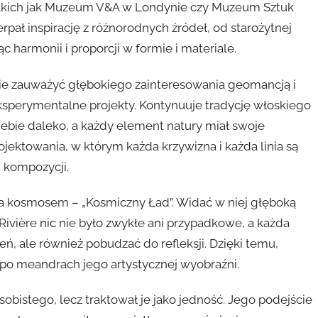
takich jak Muzeum V&A w Londynie czy Muzeum Sztuk
erpał inspirację z różnorodnych źródeł, od starożytnej
harmonii i proporcji w formie i materiale.
nie zauważyć głębokiego zainteresowania geomancją i
 eksperymentalne projekty. Kontynuuje tradycję włoskiego
siebie daleko, a każdy element natury miał swoje
ojektowania, w którym każda krzywizna i każda linia są
j kompozycji.
ana kosmosem – „Kosmiczny Ład”. Widać w niej głęboką
ivière nic nie było zwykłe ani przypadkowe, a każda
ń, ale również pobudzać do refleksji. Dzięki temu,
y po meandrach jego artystycznej wyobraźni.
osobistego, lecz traktował je jako jedność. Jego podejście