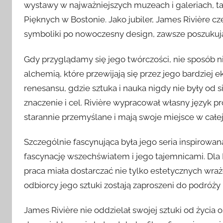
wystawy w najważniejszych muzeach i galeriach, 
Pięknych w Bostonie. Jako jubiler, James Rivière cz
symboliki po nowoczesny design, zawsze poszukując 
Gdy przyglądamy się jego twórczości, nie sposób 
alchemią, które przewijają się przez jego bardziej
renesansu, gdzie sztuka i nauka nigdy nie były od 
znaczenie i cel. Rivière wypracował własny język pr
starannie przemyślane i mają swoje miejsce w całe
Szczególnie fascynująca była jego seria inspirow
fascynację wszechświatem i jego tajemnicami. Dla R
praca miała dostarczać nie tylko estetycznych wraże
odbiorcy jego sztuki zostają zaproszeni do podróż
James Rivière nie oddzielał swojej sztuki od życia 