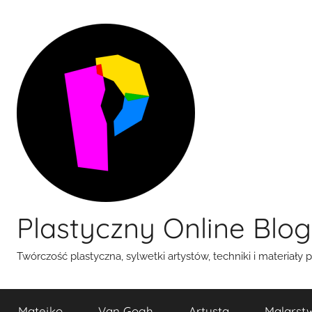
Przejdź
do
treści
Plastyczny Online Blog
Twórczość plastyczna, sylwetki artystów, techniki i materiały 
Matejko
Van Gogh
Artysta
Malarst