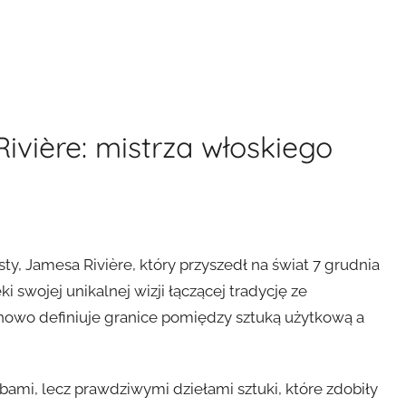
ivière: mistrza włoskiego
ty, Jamesa Rivière, który przyszedł na świat 7 grudnia
ęki swojej unikalnej wizji łączącej tradycję ze
a nowo definiuje granice pomiędzy sztuką użytkową a
obami, lecz prawdziwymi dziełami sztuki, które zdobiły