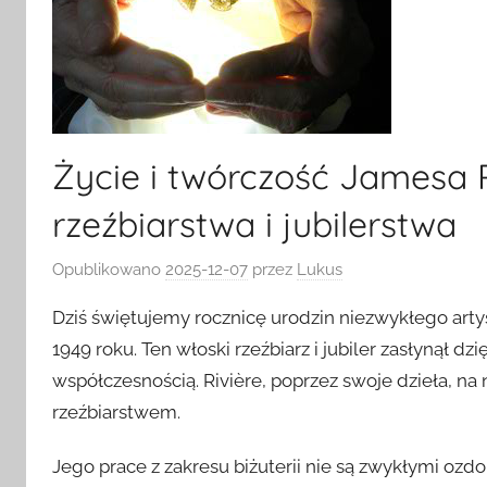
Życie i twórczość Jamesa R
rzeźbiarstwa i jubilerstwa
Opublikowano
2025-12-07
przez
Lukus
Dziś świętujemy rocznicę urodzin niezwykłego artys
1949 roku. Ten włoski rzeźbiarz i jubiler zasłynął dzi
współczesnością. Rivière, poprzez swoje dzieła, n
rzeźbiarstwem.
Jego prace z zakresu biżuterii nie są zwykłymi ozd