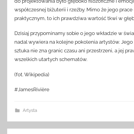
do projektowania było głęboko filozoficzne i emoc
współczesnej biżuterii i rzeźby. Mimo że jego prac
praktycznym, to ich prawdziwa wartość tkwi w głęb
Dzisiaj przypominamy sobie o jego wkładzie w świat
nadal wywiera na kolejne pokolenia artystów. Jego 
sztuka nie zna granic czasu ani przestrzeni, a jej 
wszelkich utartych schematów.
(fot. Wikipedia)
#JamesRivière
Artysta
Nawigacja