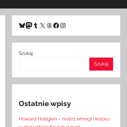
Bluesky
Mastodon
Tumblr
X
Threads
Facebook
Instagram
Szukaj
Szukaj
Ostatnie wpisy
Howard Hodgkin – mistrz emocji i koloru