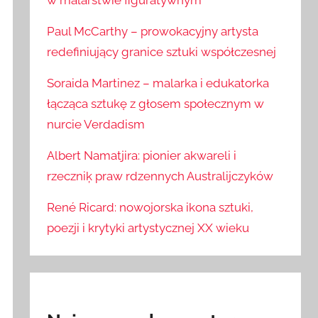
w malarstwie figuratywnym
Paul McCarthy – prowokacyjny artysta
redefiniujący granice sztuki współczesnej
Soraida Martinez – malarka i edukatorka
łącząca sztukę z głosem społecznym w
nurcie Verdadism
Albert Namatjira: pionier akwareli i
rzeczniķ praw rdzennych Australijczyków
René Ricard: nowojorska ikona sztuki,
poezji i krytyki artystycznej XX wieku