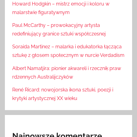
Howard Hodgkin – mistrz emocji i koloru w
malarstwie figuratywnym
Paul McCarthy – prowokacyjny artysta
redefiniujący granice sztuki współczesnej
Soraida Martinez – malarka i edukatorka łącząca
sztukę z głosem społecznym w nurcie Verdadism
Albert Namatjira: pionier akwareli i rzeczniķ praw
rdzennych Australijczyków
René Ricard: nowojorska ikona sztuki, poezji i
krytyki artystycznej XX wieku
Najnowsze komentarze